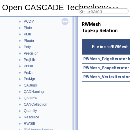
OpenGl
►
Open CASCADE Technology
7.9.0
OpenGlTest
►
OSD
►
PCDM
►
RWMesh →
Plate
►
TopExp Relation
PLib
►
Plugin
►
File in src/RWMesh
Poly
►
Precision
►
RWMesh_EdgeIterator.h
ProjLib
►
Prs3d
►
RWMesh_ShapeIterator.
PrsDim
►
RWMesh_VertexIterator
PrsMgr
►
QABugs
►
QADNaming
►
QADraw
►
QANCollection
►
Quantity
►
Resource
►
RWGltf
►