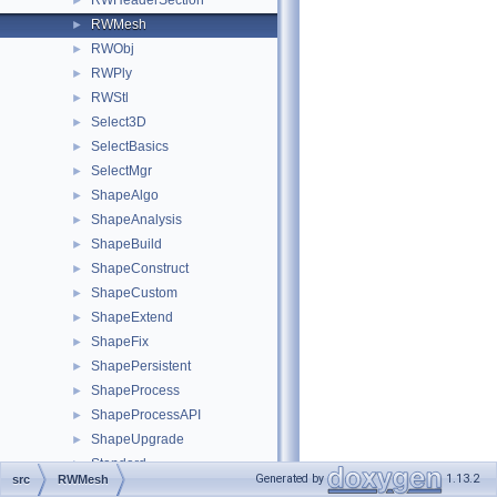
RWHeaderSection
►
RWMesh
►
RWObj
►
RWPly
►
RWStl
►
Select3D
►
SelectBasics
►
SelectMgr
►
ShapeAlgo
►
ShapeAnalysis
►
ShapeBuild
►
ShapeConstruct
►
ShapeCustom
►
ShapeExtend
►
ShapeFix
►
ShapePersistent
►
ShapeProcess
►
ShapeProcessAPI
►
ShapeUpgrade
►
Standard
►
Generated by
1.13.2
src
RWMesh
StdDrivers
►