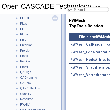
OpenGl
►
Open CASCADE Technology
7.9.0
OpenGlTest
►
OSD
►
PCDM
►
RWMesh →
Plate
►
TopTools Relation
PLib
►
Plugin
►
File in src/RWMesh
Poly
►
RWMesh_CafReader.hxx
Precision
►
ProjLib
►
RWMesh_EdgeIterator.h
Prs3d
►
RWMesh_NodeAttribute
PrsDim
►
PrsMgr
RWMesh_ShapeIterator.
►
QABugs
►
RWMesh_VertexIterator
QADNaming
►
QADraw
►
QANCollection
►
Quantity
►
Resource
►
RWGltf
►