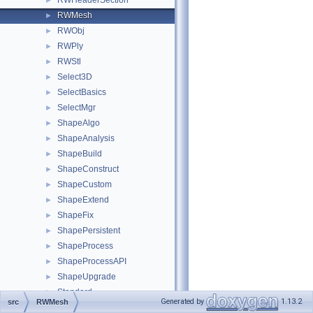
RWHeaderSection
►
RWMesh
►
RWObj
►
RWPly
►
RWStl
►
Select3D
►
SelectBasics
►
SelectMgr
►
ShapeAlgo
►
ShapeAnalysis
►
ShapeBuild
►
ShapeConstruct
►
ShapeCustom
►
ShapeExtend
►
ShapeFix
►
ShapePersistent
►
ShapeProcess
►
ShapeProcessAPI
►
ShapeUpgrade
►
Standard
►
Generated by
1.13.2
src
RWMesh
StdDrivers
►