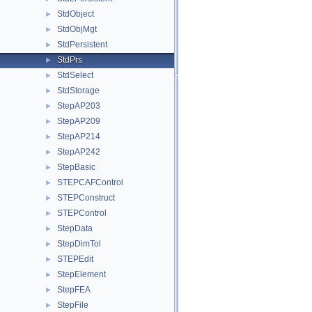
StdObject
►
StdObjMgt
►
StdPersistent
►
StdPrs
►
StdSelect
►
StdStorage
►
StepAP203
►
StepAP209
►
StepAP214
►
StepAP242
►
StepBasic
►
STEPCAFControl
►
STEPConstruct
►
STEPControl
►
StepData
►
StepDimTol
►
STEPEdit
►
StepElement
►
StepFEA
►
StepFile
►