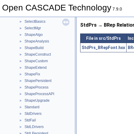
RWPly
►
Open CASCADE Technology
RWStl
►
7.9.0
Select3D
►
SelectBasics
►
StdPrs → BRep Relatio
SelectMgr
►
ShapeAlgo
►
File in src/StdPrs
Inc
ShapeAnalysis
►
StdPrs_BRepFont.hxx
BR
ShapeBuild
►
ShapeConstruct
►
ShapeCustom
►
ShapeExtend
►
ShapeFix
►
ShapePersistent
►
ShapeProcess
►
ShapeProcessAPI
►
ShapeUpgrade
►
Standard
►
StdDrivers
►
StdFail
►
StdLDrivers
►
StdLPersistent
►