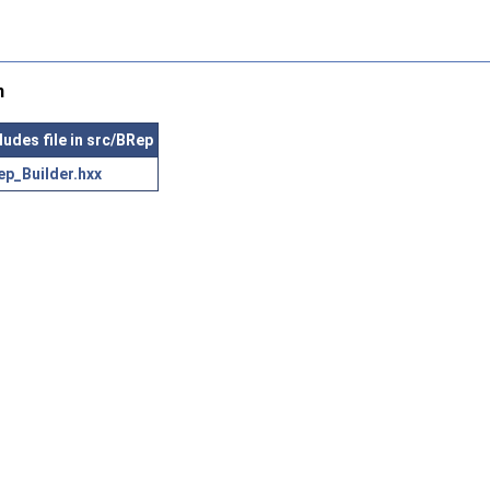
n
ludes file in src/BRep
ep_Builder.hxx