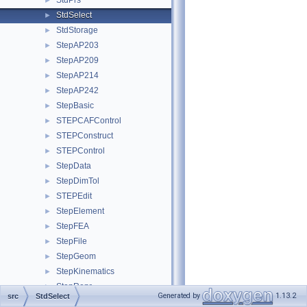
StdPrs
►
StdSelect
►
StdStorage
►
StepAP203
►
StepAP209
►
StepAP214
►
StepAP242
►
StepBasic
►
STEPCAFControl
►
STEPConstruct
►
STEPControl
►
StepData
►
StepDimTol
►
STEPEdit
►
StepElement
►
StepFEA
►
StepFile
►
StepGeom
►
StepKinematics
►
StepRepr
►
Generated by
1.13.2
src
StdSelect
StepSelect
►