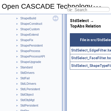
SelectMgr
►
Open CASCADE Technology
7.9.0
ShapeAlgo
►
ShapeAnalysis
►
ShapeBuild
►
StdSelect →
ShapeConstruct
►
TopAbs Relation
ShapeCustom
►
ShapeExtend
►
File in src/StdSele
ShapeFix
►
ShapePersistent
►
StdSelect_EdgeFilter.h
ShapeProcess
►
ShapeProcessAPI
►
StdSelect_FaceFilter.hx
ShapeUpgrade
►
StdSelect_ShapeTypeFil
Standard
►
StdDrivers
►
StdFail
►
StdLDrivers
►
StdLPersistent
►
StdObject
►
StdObjMgt
►
StdPersistent
►