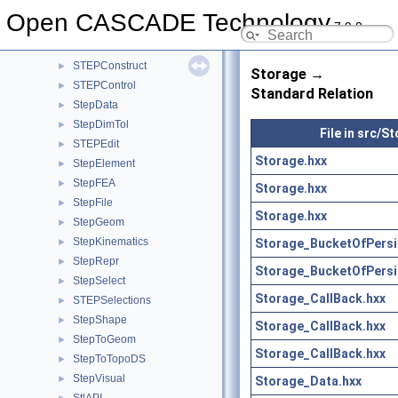
StepAP242
►
Open CASCADE Technology
7.9.0
StepBasic
►
STEPCAFControl
►
STEPConstruct
►
Storage →
STEPControl
►
Standard Relation
StepData
►
StepDimTol
►
File in src/S
STEPEdit
►
Storage.hxx
StepElement
►
StepFEA
►
Storage.hxx
StepFile
►
Storage.hxx
StepGeom
►
StepKinematics
Storage_BucketOfPersi
►
StepRepr
►
Storage_BucketOfPersi
StepSelect
►
Storage_CallBack.hxx
STEPSelections
►
StepShape
►
Storage_CallBack.hxx
StepToGeom
►
Storage_CallBack.hxx
StepToTopoDS
►
StepVisual
►
Storage_Data.hxx