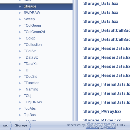
StlAPI
►
Storage_Data.hxx
Storage
►
Storage_Data.hxx
SWDRAW
►
Sweep
►
Storage_Data.hxx
TColGeom
►
Storage_DefaultCallBac
TColGeom2d
►
TColgp
►
Storage_DefaultCallBac
TCollection
►
Storage_HeaderData.h
TColStd
►
Storage_HeaderData.h
TDataStd
►
TDataXtd
►
Storage_HeaderData.h
TDF
►
Storage_HeaderData.h
TDocStd
►
TFunction
►
Storage_InternalData.h
TNaming
►
Storage_InternalData.h
TObj
►
Storage_InternalData.h
TObjDRAW
►
TopAbs
►
Storage_PArray.hxx
TopBas
►
Storage_PType.hxx
TopCnx
►
Generated by
1.13.2
src
Storage
TopExp
►
Storage_Root.hxx