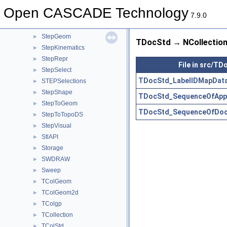
StepElement
►
Open CASCADE Technology
StepFEA
►
7.9.0
StepFile
►
StepGeom
►
TDocStd → NCollection
StepKinematics
►
StepRepr
►
File in src/TD
StepSelect
►
TDocStd_LabelIDMapDat
STEPSelections
►
StepShape
►
TDocStd_SequenceOfAppli
StepToGeom
►
TDocStd_SequenceOfDoc
StepToTopoDS
►
StepVisual
►
StlAPI
►
Storage
►
SWDRAW
►
Sweep
►
TColGeom
►
TColGeom2d
►
TColgp
►
TCollection
►
TColStd
►