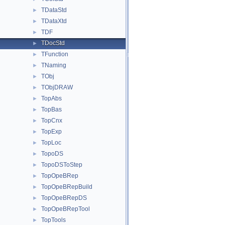
TDataStd
►
TDataXtd
►
TDF
►
TDocStd
►
TFunction
►
TNaming
►
TObj
►
TObjDRAW
►
TopAbs
►
TopBas
►
TopCnx
►
TopExp
►
TopLoc
►
TopoDS
►
TopoDSToStep
►
TopOpeBRep
►
TopOpeBRepBuild
►
TopOpeBRepDS
►
TopOpeBRepTool
►
TopTools
►