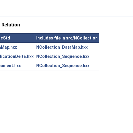
 Relation
ocStd
Includes file in src/NCollection
aMap.hxx
NCollection_DataMap.hxx
cationDelta.hxx
NCollection_Sequence.hxx
ument.hxx
NCollection_Sequence.hxx