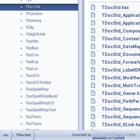
TDF
►
TDocStd
►
TDocStd.hxx
TFunction
►
TDocStd_Applicat
TNaming
►
TDocStd_Applicat
TObj
►
TDocStd_Compoun
TObjDRAW
►
TDocStd_Context
TopAbs
►
TDocStd_DataMap
TopBas
►
TDocStd_Documen
TopCnx
►
TopExp
TDocStd_FormatV
►
TopLoc
►
TDocStd_LabelID
TopoDS
►
TDocStd_Modifie
TopoDSToStep
►
TDocStd_MultiTra
TopOpeBRep
►
TDocStd_Owner.h
TopOpeBRepBuild
►
TDocStd_PathPars
TopOpeBRepDS
►
TDocStd_Sequence
TopOpeBRepTool
►
TDocStd_Sequenc
TopTools
►
TopTrans
►
TDocStd_XLink.h
TPrsStd
►
TDocStd_XLinkIte
Generated by
1.13.2
src
TDocStd
Transfer
►