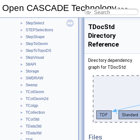
StepGeom
►
Open CASCADE Technology
7.9.0
StepKinematics
►
StepRepr
►
StepSelect
►
TDocStd
STEPSelections
►
Directory
StepShape
►
Reference
StepToGeom
►
StepToTopoDS
►
StepVisual
►
Directory dependency
StlAPI
►
graph for TDocStd:
Storage
►
SWDRAW
►
Sweep
►
TColGeom
►
TColGeom2d
►
TColgp
►
TCollection
►
TColStd
►
TDataStd
►
TDataXtd
►
Files