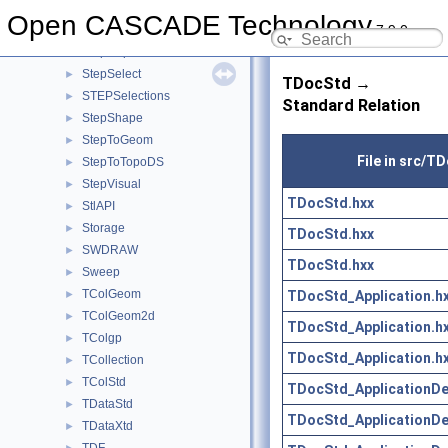
StepGeom
►
Open CASCADE Technology
7.9.0
StepKinematics
►
StepRepr
►
StepSelect
►
TDocStd →
STEPSelections
►
Standard Relation
StepShape
►
StepToGeom
►
File in src/T
StepToTopoDS
►
StepVisual
►
TDocStd.hxx
StlAPI
►
Storage
►
TDocStd.hxx
SWDRAW
►
TDocStd.hxx
Sweep
►
TColGeom
TDocStd_Application.h
►
TColGeom2d
►
TDocStd_Application.h
TColgp
►
TDocStd_Application.h
TCollection
►
TColStd
►
TDocStd_ApplicationDe
TDataStd
►
TDocStd_ApplicationDe
TDataXtd
►