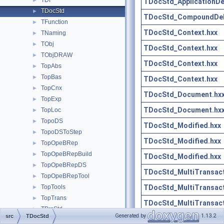
TDF
►
TDocStd_ApplicationDe
TDocStd
►
TDocStd_CompoundDel
TFunction
►
TDocStd_Context.hxx
TNaming
►
TObj
►
TDocStd_Context.hxx
TObjDRAW
►
TDocStd_Context.hxx
TopAbs
►
TopBas
►
TDocStd_Context.hxx
TopCnx
►
TDocStd_Document.hx
TopExp
►
TDocStd_Document.hx
TopLoc
►
TopoDS
►
TDocStd_Modified.hxx
TopoDSToStep
►
TDocStd_Modified.hxx
TopOpeBRep
►
TopOpeBRepBuild
►
TDocStd_Modified.hxx
TopOpeBRepDS
►
TDocStd_MultiTransac
TopOpeBRepTool
►
TDocStd_MultiTransac
TopTools
►
TopTrans
►
TDocStd_MultiTransac
TPrsStd
►
Generated by
1.13.2
src
TDocStd
TDocStd_MultiTransac
Transfer
►