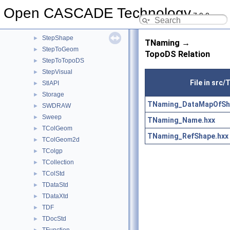
StepRepr
►
Open CASCADE Technology
7.9.0
StepSelect
►
STEPSelections
►
StepShape
►
TNaming →
StepToGeom
►
TopoDS Relation
StepToTopoDS
►
StepVisual
►
File in src
StlAPI
►
Storage
►
TNaming_DataMapOfSha
SWDRAW
►
Sweep
►
TNaming_Name.hxx
TColGeom
►
TNaming_RefShape.hxx
TColGeom2d
►
TColgp
►
TCollection
►
TColStd
►
TDataStd
►
TDataXtd
►
TDF
►
TDocStd
►