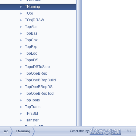
TFunction
►
TNaming
►
TObj
►
TObjDRAW
►
TopAbs
►
TopBas
►
TopCnx
►
TopExp
►
TopLoc
►
TopoDS
►
TopoDSToStep
►
TopOpeBRep
►
TopOpeBRepBuild
►
TopOpeBRepDS
►
TopOpeBRepTool
►
TopTools
►
TopTrans
►
TPrsStd
►
Transfer
►
TransferBRep
►
Generated by
1.13.2
src
TNaming
TShort
►