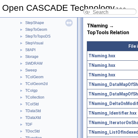
StepRepr
►
Open CASCADE Technology
7.9.0
StepSelect
►
STEPSelections
►
StepShape
►
TNaming →
StepToGeom
►
TopTools Relation
StepToTopoDS
►
StepVisual
►
File
StlAPI
►
TNaming.hxx
Storage
►
SWDRAW
►
TNaming.hxx
Sweep
►
TNaming.hxx
TColGeom
►
TColGeom2d
TNaming_DataMapOfSha
►
TColgp
►
TNaming_DataMapOfSh
TCollection
►
TNaming_DeltaOnModifi
TColStd
►
TDataStd
►
TNaming_Identifier.hxx
TDataXtd
►
TNaming_IteratorOnSha
TDF
►
TDocStd
►
TNaming_ListOfIndexe