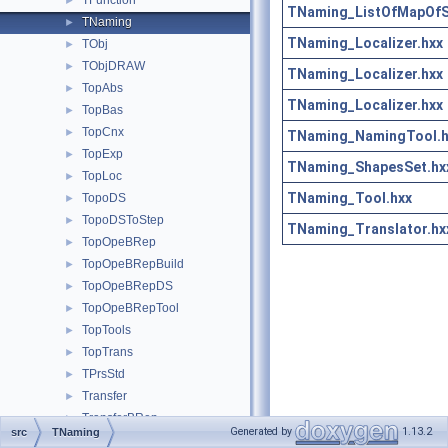
TFunction
►
TNaming_ListOfMapOfS
TNaming
►
TNaming_Localizer.hxx
TObj
►
TObjDRAW
►
TNaming_Localizer.hxx
TopAbs
►
TNaming_Localizer.hxx
TopBas
►
TopCnx
►
TNaming_NamingTool.h
TopExp
►
TNaming_ShapesSet.hx
TopLoc
►
TNaming_Tool.hxx
TopoDS
►
TopoDSToStep
►
TNaming_Translator.hx
TopOpeBRep
►
TopOpeBRepBuild
►
TopOpeBRepDS
►
TopOpeBRepTool
►
TopTools
►
TopTrans
►
TPrsStd
►
Transfer
►
TransferBRep
►
Generated by
1.13.2
src
TNaming
TShort
►