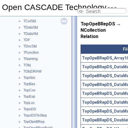
TColGeom2d
►
Open CASCADE Technology
7.9.0
TColgp
►
TCollection
►
TColStd
►
TopOpeBRepDS →
TDataStd
►
NCollection
TDataXtd
►
Relation
TDF
►
TDocStd
►
Fi
TFunction
►
TopOpeBRepDS_Array1Of
TNaming
►
TObj
►
TopOpeBRepDS_DataMa
TObjDRAW
►
TopOpeBRepDS_DataMapO
TopAbs
►
TopBas
TopOpeBRepDS_DataMapO
►
TopCnx
►
TopOpeBRepDS_DataMap
TopExp
►
TopOpeBRepDS_DataMap
TopLoc
►
TopoDS
►
TopOpeBRepDS_DataMa
TopoDSToStep
►
TopOpeBRepDS_DoubleM
TopOpeBRep
►