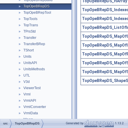
TopOpeBRepBuild
►
TopOpeBRepDS_HArray1O
TopOpeBRepDS
►
TopOpeBRepDS_Indexed
TopOpeBRepTool
►
TopOpeBRepDS_Indexed
TopTools
►
TopTrans
►
TopOpeBRepDS_ListOfIn
TPrsStd
►
TopOpeBRepDS_MapOfC
Transfer
►
TransferBRep
►
TopOpeBRepDS_MapOfIn
TShort
►
TopOpeBRepDS_MapOfP
Units
►
TopOpeBRepDS_MapOfS
UnitsAPI
►
UnitsMethods
►
TopOpeBRepDS_MapOfS
UTL
►
TopOpeBRepDS_ShapeSu
V3d
►
ViewerTest
►
Vrml
►
VrmlAPI
►
VrmlConverter
►
VrmlData
►
Wasm
►
Generated by
1.13.2
src
TopOpeBRepDS
WNT
►