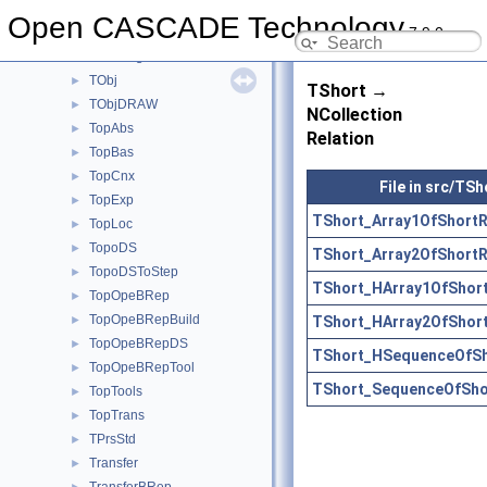
TDocStd
►
Open CASCADE Technology
7.9.0
TFunction
►
TNaming
►
TObj
►
TShort →
TObjDRAW
►
NCollection
TopAbs
►
Relation
TopBas
►
TopCnx
►
File in src/TSh
TopExp
►
TShort_Array1OfShortR
TopLoc
►
TopoDS
►
TShort_Array2OfShortR
TopoDSToStep
►
TShort_HArray1OfShort
TopOpeBRep
►
TopOpeBRepBuild
TShort_HArray2OfShort
►
TopOpeBRepDS
►
TShort_HSequenceOfSh
TopOpeBRepTool
►
TShort_SequenceOfShor
TopTools
►
TopTrans
►
TPrsStd
►
Transfer
►