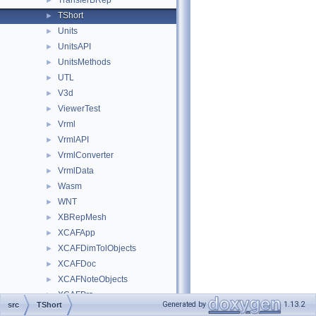
TransferBRep
►
TShort
►
Units
►
UnitsAPI
►
UnitsMethods
►
UTL
►
V3d
►
ViewerTest
►
Vrml
►
VrmlAPI
►
VrmlConverter
►
VrmlData
►
Wasm
►
WNT
►
XBRepMesh
►
XCAFApp
►
XCAFDimTolObjects
►
XCAFDoc
►
XCAFNoteObjects
►
XCAFPrs
►
Generated by
1.13.2
src
TShort
XCAFView
►