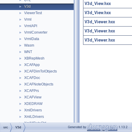
UTL
►
V3d_View.hxx
V3d
►
V3d_View.hxx
ViewerTest
►
Vrml
►
V3d_Viewer.hxx
VrmlAPI
►
V3d_Viewer.hxx
VrmlConverter
►
VrmlData
►
V3d_Viewer.hxx
Wasm
►
WNT
►
XBRepMesh
►
XCAFApp
►
XCAFDimTolObjects
►
XCAFDoc
►
XCAFNoteObjects
►
XCAFPrs
►
XCAFView
►
XDEDRAW
►
XmlDrivers
►
XmlLDrivers
►
XmlMDataStd
►
Generated by
1.13.2
src
V3d
XmlMDataXtd
►