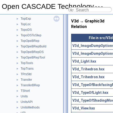
TopAbs
►
Open CASCADE Technology
7.9.0
TopBas
►
TopCnx
►
TopExp
►
V3d → Graphic3d
TopLoc
►
Relation
TopoDS
►
TopoDSToStep
►
File in src/V3d
TopOpeBRep
►
V3d_ImageDumpOptions
TopOpeBRepBuild
►
TopOpeBRepDS
►
V3d_ImageDumpOptions
TopOpeBRepTool
►
V3d_Light.hxx
TopTools
►
TopTrans
V3d_Trihedron.hxx
►
TPrsStd
►
V3d_Trihedron.hxx
Transfer
►
V3d_TypeOfBackfacing
TransferBRep
►
TShort
►
V3d_TypeOfLight.hxx
Units
►
V3d_TypeOfShadingMod
UnitsAPI
►
UnitsMethods
►
V3d_View.hxx