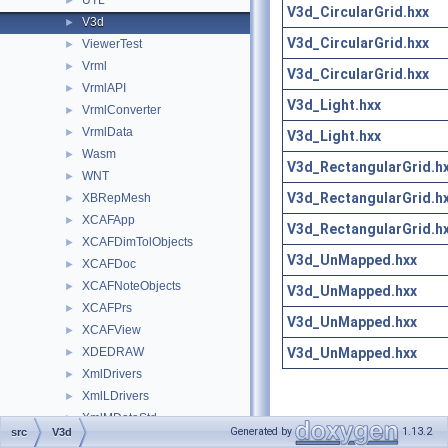
UTL
►
V3d_CircularGrid.hxx
V3d
►
V3d_CircularGrid.hxx
ViewerTest
►
Vrml
►
V3d_CircularGrid.hxx
VrmlAPI
►
V3d_Light.hxx
VrmlConverter
►
VrmlData
►
V3d_Light.hxx
Wasm
►
V3d_RectangularGrid.h
WNT
►
V3d_RectangularGrid.h
XBRepMesh
►
XCAFApp
►
V3d_RectangularGrid.h
XCAFDimTolObjects
►
V3d_UnMapped.hxx
XCAFDoc
►
XCAFNoteObjects
►
V3d_UnMapped.hxx
XCAFPrs
►
V3d_UnMapped.hxx
XCAFView
►
V3d_UnMapped.hxx
XDEDRAW
►
XmlDrivers
►
XmlLDrivers
►
XmlMDataStd
►
Generated by
1.13.2
src
V3d
XmlMDataXtd
►