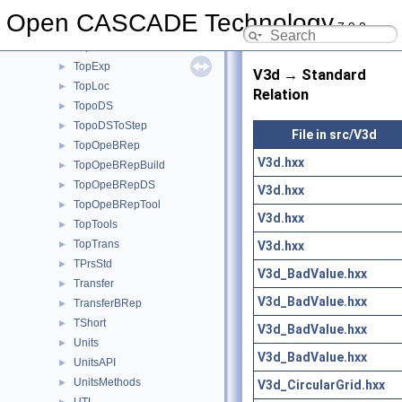
TopAbs
►
Open CASCADE Technology
7.9.0
TopBas
►
TopCnx
►
TopExp
►
V3d → Standard
TopLoc
►
Relation
TopoDS
►
TopoDSToStep
►
File in src/V3d
TopOpeBRep
►
V3d.hxx
TopOpeBRepBuild
►
TopOpeBRepDS
►
V3d.hxx
TopOpeBRepTool
►
V3d.hxx
TopTools
►
TopTrans
V3d.hxx
►
TPrsStd
►
V3d_BadValue.hxx
Transfer
►
V3d_BadValue.hxx
TransferBRep
►
TShort
►
V3d_BadValue.hxx
Units
►
V3d_BadValue.hxx
UnitsAPI
►
UnitsMethods
►
V3d_CircularGrid.hxx