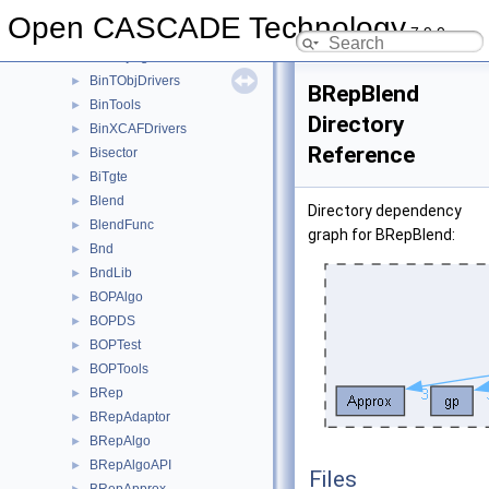
BinMNaming
►
Open CASCADE Technology
7.9.0
BinMXCAFDoc
►
BinObjMgt
►
BinTObjDrivers
►
BRepBlend
BinTools
►
Directory
BinXCAFDrivers
►
Reference
Bisector
►
BiTgte
►
Blend
►
Directory dependency
BlendFunc
►
graph for BRepBlend:
Bnd
►
BndLib
►
BOPAlgo
►
BOPDS
►
BOPTest
►
BOPTools
►
BRep
►
BRepAdaptor
►
BRepAlgo
►
BRepAlgoAPI
►
Files