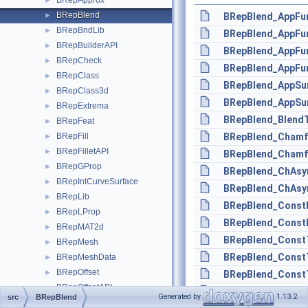
BRepApprox
►
BRepBlend
►
BRepBlend_AppFu
BRepBndLib
►
BRepBlend_AppFu
BRepBuilderAPI
►
BRepBlend_AppFu
BRepCheck
►
BRepBlend_AppFu
BRepClass
►
BRepBlend_AppSur
BRepClass3d
►
BRepBlend_AppSur
BRepExtrema
►
BRepBlend_BlendT
BRepFeat
►
BRepFill
BRepBlend_Chamf
►
BRepFilletAPI
►
BRepBlend_ChamfI
BRepGProp
►
BRepBlend_ChAsy
BRepIntCurveSurface
►
BRepBlend_ChAsy
BRepLib
►
BRepBlend_Const
BRepLProp
►
BRepBlend_ConstR
BRepMAT2d
►
BRepBlend_Const
BRepMesh
►
BRepBlend_ConstT
BRepMeshData
►
BRepOffset
►
BRepBlend_ConstT
BRepOffsetAPI
►
BRepBlend_ConstT
Generated by
1.13.2
src
BRepBlend
BRepPreviewAPI
►