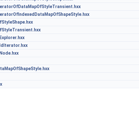
eratorOfDataMapOfStyleTransient.hxx
eratorOfIndexedDataMapOfShapeStyle.hxx
StyleShape.hxx
StyleTransient.hxx
xplorer.hxx
Iterator.hxx
Node.hxx
taMapOfShapeStyle.hxx
x