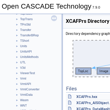
TopOpeBRepDS
►
Open CASCADE Technology
7.9.0
TopOpeBRepTool
►
TopTools
►
TopTrans
►
XCAFPrs Directory
TPrsStd
►
Transfer
►
Directory dependency graph
TransferBRep
►
TShort
►
Units
►
UnitsAPI
►
UnitsMethods
►
UTL
►
V3d
►
ViewerTest
►
Vrml
►
VrmlAPI
►
Files
VrmlConverter
►
VrmlData
►
XCAFPrs.hxx
Wasm
►
XCAFPrs_AISObject.
WNT
►
XCAFPrs_DataMapIt