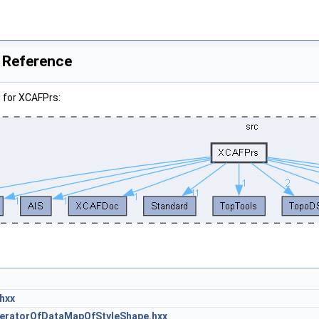
 Reference
 for XCAFPrs:
hxx
eratorOfDataMapOfStyleShape.hxx