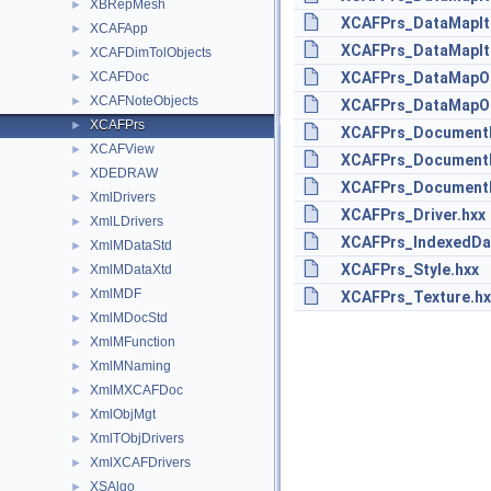
XBRepMesh
►
XCAFPrs_DataMapIt
XCAFApp
►
XCAFPrs_DataMapIt
XCAFDimTolObjects
►
XCAFDoc
XCAFPrs_DataMapOf
►
XCAFNoteObjects
►
XCAFPrs_DataMapOf
XCAFPrs
►
XCAFPrs_DocumentE
XCAFView
►
XCAFPrs_DocumentId
XDEDRAW
►
XCAFPrs_Document
XmlDrivers
►
XCAFPrs_Driver.hxx
XmlLDrivers
►
XCAFPrs_IndexedDa
XmlMDataStd
►
XCAFPrs_Style.hxx
XmlMDataXtd
►
XmlMDF
►
XCAFPrs_Texture.hx
XmlMDocStd
►
XmlMFunction
►
XmlMNaming
►
XmlMXCAFDoc
►
XmlObjMgt
►
XmlTObjDrivers
►
XmlXCAFDrivers
►
XSAlgo
►