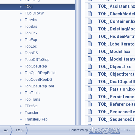
TNaming
►
TObj_Assistant.hx
TObj
►
TObjDRAW
►
TObj_CheckModel
TopAbs
►
TObj_Container.h
TopBas
►
TObj_DeletingMod
TopCnx
►
TObj_HiddenPartit
TopExp
►
TObj_LabelIterato
TopLoc
►
TObj_Model.hxx
TopoDS
►
TObj_ModelIterato
TopoDSToStep
►
TopOpeBRep
TObj_Object.hxx
►
TopOpeBRepBuild
►
TObj_ObjectIterat
TopOpeBRepDS
►
TObj_OcafObjectIt
TopOpeBRepTool
►
TObj_Partition.hx
TopTools
►
TObj_Persistence
TopTrans
►
TObj_ReferenceIte
TPrsStd
►
TObj_SequenceIte
Transfer
►
TObj_SequenceOfI
TransferBRep
►
TShort
►
TObj_SequenceOfO
Generated by
1.13.2
src
TObj
Units
►
TObj_TIntSparseA