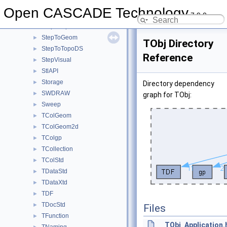
StepSelect
►
Open CASCADE Technology
7.9.0
STEPSelections
►
StepShape
►
StepToGeom
►
TObj Directory
StepToTopoDS
►
Reference
StepVisual
►
StlAPI
►
Storage
►
Directory dependency
SWDRAW
►
graph for TObj:
Sweep
►
TColGeom
►
TColGeom2d
►
TColgp
►
TCollection
►
TColStd
►
TDataStd
►
TDataXtd
►
TDF
►
TDocStd
►
Files
TFunction
►
TObj_Application.