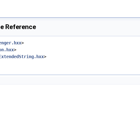
le Reference
enger.hxx
>
on.hxx
>
ExtendedString.hxx
>