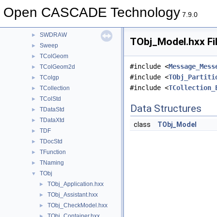
StepVisual
►
Open CASCADE Technology
StlAPI
►
7.9.0
Storage
►
SWDRAW
►
TObj_Model.hxx Fi
Sweep
►
TColGeom
►
#include <
Message_Mess
TColGeom2d
►
#include <
TObj_Partiti
TColgp
►
#include <
TCollection_
TCollection
►
TColStd
►
Data Structures
TDataStd
►
TDataXtd
►
class
TObj_Model
TDF
►
TDocStd
►
TFunction
►
TNaming
►
TObj
▼
TObj_Application.hxx
►
TObj_Assistant.hxx
►
TObj_CheckModel.hxx
►
TObj_Container.hxx
►