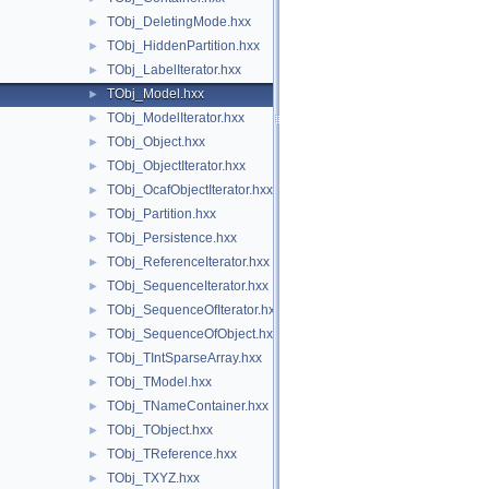
TObj_DeletingMode.hxx
►
TObj_HiddenPartition.hxx
►
TObj_LabelIterator.hxx
►
TObj_Model.hxx
►
TObj_ModelIterator.hxx
►
TObj_Object.hxx
►
TObj_ObjectIterator.hxx
►
TObj_OcafObjectIterator.hxx
►
TObj_Partition.hxx
►
TObj_Persistence.hxx
►
TObj_ReferenceIterator.hxx
►
TObj_SequenceIterator.hxx
►
TObj_SequenceOfIterator.hxx
►
TObj_SequenceOfObject.hxx
►
TObj_TIntSparseArray.hxx
►
TObj_TModel.hxx
►
TObj_TNameContainer.hxx
►
TObj_TObject.hxx
►
TObj_TReference.hxx
►
TObj_TXYZ.hxx
►