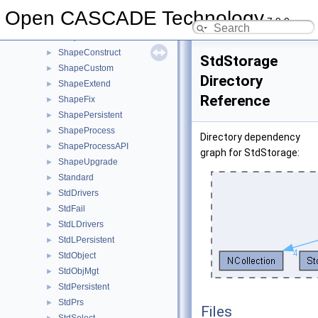
ShapeAlgo
►
Open CASCADE Technology
7.9.0
ShapeAnalysis
►
ShapeBuild
►
ShapeConstruct
►
StdStorage
ShapeCustom
►
Directory
ShapeExtend
►
Reference
ShapeFix
►
ShapePersistent
►
ShapeProcess
►
Directory dependency
ShapeProcessAPI
►
graph for StdStorage:
ShapeUpgrade
►
Standard
►
StdDrivers
►
StdFail
►
StdLDrivers
►
StdLPersistent
►
StdObject
►
StdObjMgt
►
StdPersistent
►
StdPrs
►
Files