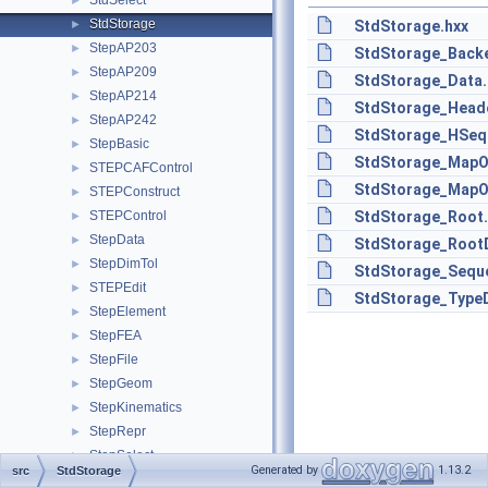
StdSelect
►
StdStorage
►
StdStorage.hxx
StepAP203
►
StdStorage_Backe
StepAP209
►
StdStorage_Data.
StepAP214
►
StdStorage_Head
StepAP242
►
StdStorage_HSeq
StepBasic
►
StdStorage_MapO
STEPCAFControl
►
StdStorage_MapO
STEPConstruct
►
STEPControl
StdStorage_Root.
►
StepData
►
StdStorage_Root
StepDimTol
►
StdStorage_Sequ
STEPEdit
►
StdStorage_TypeD
StepElement
►
StepFEA
►
StepFile
►
StepGeom
►
StepKinematics
►
StepRepr
►
StepSelect
►
Generated by
1.13.2
src
StdStorage
STEPSelections
►