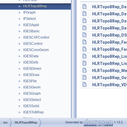
HLRTest
►
HLRTopoBRep
►
HLRTopoBRep_Dat
IFGraph
►
HLRTopoBRep_Dat
IFSelect
►
HLRTopoBRep_Dat
IGESAppli
►
HLRTopoBRep_Dat
IGESBasic
►
HLRTopoBRep_DSFi
IGESCAFControl
►
HLRTopoBRep_Fac
IGESControl
►
HLRTopoBRep_Face
IGESConvGeom
►
IGESData
HLRTopoBRep_List
►
IGESDefs
►
HLRTopoBRep_Lis
IGESDimen
►
HLRTopoBRep_Map
IGESDraw
►
HLRTopoBRep_Out
IGESFile
►
HLRTopoBRep_VDa
IGESGeom
►
IGESGraph
►
IGESSelect
►
IGESSolid
►
IGESToBRep
►
Image
►
Generated by
1.13.2
src
HLRTopoBRep
IMeshData
►