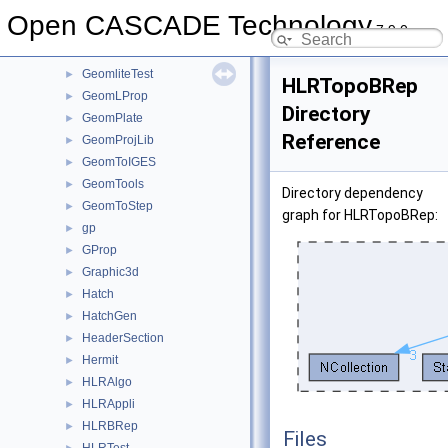
GeomFill
►
Open CASCADE Technology
7.9.0
GeomInt
►
GeomLib
►
GeomliteTest
►
HLRTopoBRep
GeomLProp
►
Directory
GeomPlate
►
Reference
GeomProjLib
►
GeomToIGES
►
GeomTools
►
Directory dependency
GeomToStep
►
graph for HLRTopoBRep:
gp
►
GProp
►
Graphic3d
►
Hatch
►
HatchGen
►
HeaderSection
►
Hermit
►
HLRAlgo
►
HLRAppli
►
HLRBRep
►
Files