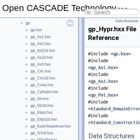
GeomToIGES
►
Open CASCADE Technology
7.9.0
GeomTools
►
GeomToStep
►
Data Structures
gp
▼
gp_Hypr.hxx File
gp.hxx
►
Reference
gp_Ax1.hxx
►
gp_Ax2.hxx
►
gp_Ax22d.hxx
►
#include <
gp.hxx
>
gp_Ax2d.hxx
►
#include
gp_Ax3.hxx
►
<
gp_Ax1.hxx
>
gp_Circ.hxx
►
#include
gp_Circ2d.hxx
►
<
gp_Ax2.hxx
>
gp_Cone.hxx
►
#include
gp_Cylinder.hxx
►
<
gp_Pnt.hxx
>
gp_Dir.hxx
►
#include
gp_Dir2d.hxx
►
<
Standard_DomainErro
gp_Elips.hxx
►
#include
gp_Elips2d.hxx
►
<
Standard_Constructi
gp_EulerSequence.hxx
►
gp_GTrsf.hxx
►
Data Structures