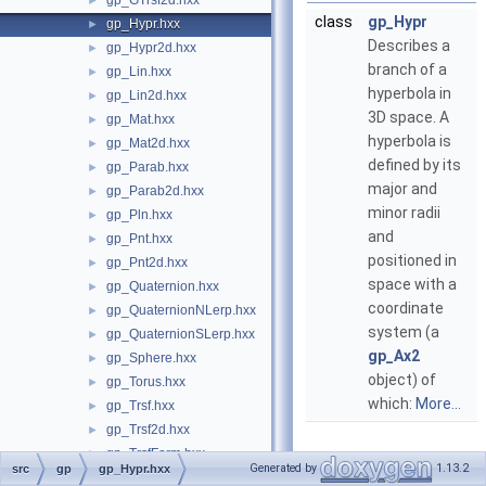
gp_GTrsf2d.hxx
►
class
gp_Hypr
gp_Hypr.hxx
►
Describes a
gp_Hypr2d.hxx
►
branch of a
gp_Lin.hxx
►
hyperbola in
gp_Lin2d.hxx
►
3D space. A
gp_Mat.hxx
►
hyperbola is
gp_Mat2d.hxx
►
defined by its
gp_Parab.hxx
►
major and
gp_Parab2d.hxx
►
minor radii
gp_Pln.hxx
►
and
gp_Pnt.hxx
►
positioned in
gp_Pnt2d.hxx
►
space with a
gp_Quaternion.hxx
►
coordinate
gp_QuaternionNLerp.hxx
►
system (a
gp_QuaternionSLerp.hxx
►
gp_Ax2
gp_Sphere.hxx
►
object) of
gp_Torus.hxx
►
which:
More...
gp_Trsf.hxx
►
gp_Trsf2d.hxx
►
gp_TrsfForm.hxx
►
Generated by
1.13.2
src
gp
gp_Hypr.hxx
gp_TrsfNLerp.hxx
►