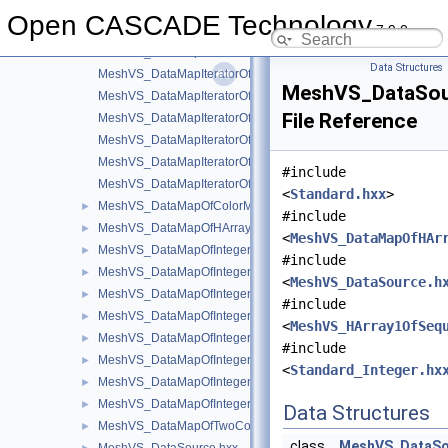
MeshVS_DataMapIteratorOfDataMapOfIntegerAsciiString.hxx
Open CASCADE Technology
7.9.0
MeshVS_DataMapIteratorOfDataMapOfIntegerBoolean.hxx
MeshVS_DataMapIteratorOfDataMapOfIntegerColor.hxx
Data Structures
MeshVS_DataMapIteratorOfDataMapOfIntegerMaterial.hxx
MeshVS_DataSou
MeshVS_DataMapIteratorOfDataMapOfIntegerMeshEntityOwner
File Reference
MeshVS_DataMapIteratorOfDataMapOfIntegerOwner.hxx
MeshVS_DataMapIteratorOfDataMapOfIntegerTwoColors.hxx
MeshVS_DataMapIteratorOfDataMapOfIntegerVector.hxx
#include
MeshVS_DataMapIteratorOfDataMapOfTwoColorsMapOfInteger.
<
Standard.hxx
>
MeshVS_DataMapOfColorMapOfInteger.hxx
►
#include
MeshVS_DataMapOfHArray1OfSequenceOfInteger.hxx
►
<
MeshVS_DataMapOfHAr
MeshVS_DataMapOfIntegerAsciiString.hxx
►
#include
MeshVS_DataMapOfIntegerBoolean.hxx
►
<
MeshVS_DataSource.h
MeshVS_DataMapOfIntegerColor.hxx
►
#include
MeshVS_DataMapOfIntegerMaterial.hxx
►
<
MeshVS_HArray1OfSeq
MeshVS_DataMapOfIntegerMeshEntityOwner.hxx
►
#include
MeshVS_DataMapOfIntegerOwner.hxx
►
<
Standard_Integer.hx
MeshVS_DataMapOfIntegerTwoColors.hxx
►
MeshVS_DataMapOfIntegerVector.hxx
►
Data Structures
MeshVS_DataMapOfTwoColorsMapOfInteger.hxx
►
class
MeshVS_DataSo