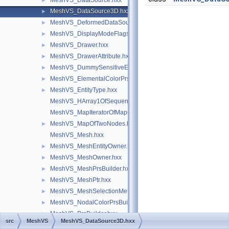
MeshVS_DataSource.hxx
►
MeshVS_DataSource3D.hxx
►
MeshVS_DeformedDataSource.hxx
►
MeshVS_DisplayModeFlags.hxx
►
MeshVS_Drawer.hxx
►
MeshVS_DrawerAttribute.hxx
►
MeshVS_DummySensitiveEntity.hxx
►
MeshVS_ElementalColorPrsBuilder.hxx
►
MeshVS_EntityType.hxx
►
MeshVS_HArray1OfSequenceOfInteger.hxx
MeshVS_MapIteratorOfMapOfTwoNodes.hxx
MeshVS_MapOfTwoNodes.hxx
►
MeshVS_Mesh.hxx
MeshVS_MeshEntityOwner.hxx
►
MeshVS_MeshOwner.hxx
►
MeshVS_MeshPrsBuilder.hxx
►
MeshVS_MeshPtr.hxx
►
MeshVS_MeshSelectionMethod.hxx
►
MeshVS_NodalColorPrsBuilder.hxx
►
MeshVS_PrsBuilder.hxx
►
src
MeshVS
MeshVS_DataSource3D.hxx
MeshVS_SelectionModeFlags.hxx
►