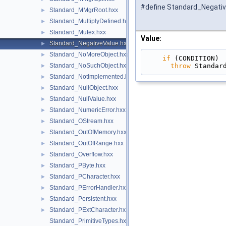
#define Standard_Negativ
Standard_MMgrRoot.hxx
►
Standard_MultiplyDefined.hxx
►
Standard_Mutex.hxx
►
Value:
Standard_NegativeValue.hxx
►
Standard_NoMoreObject.hxx
►
if
 (CONDITION) 
throw
 Standar
Standard_NoSuchObject.hxx
►
Standard_NotImplemented.hxx
►
Standard_NullObject.hxx
►
Standard_NullValue.hxx
►
Standard_NumericError.hxx
►
Standard_OStream.hxx
►
Standard_OutOfMemory.hxx
►
Standard_OutOfRange.hxx
►
Standard_Overflow.hxx
►
Standard_PByte.hxx
►
Standard_PCharacter.hxx
►
Standard_PErrorHandler.hxx
►
Standard_Persistent.hxx
►
Standard_PExtCharacter.hxx
►
Standard_PrimitiveTypes.hxx