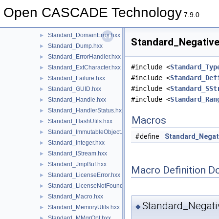
Standard_DimensionError.hxx
►
Open CASCADE Technology
Standard_DimensionMismatch.hxx
►
7.9.0
Standard_DivideByZero.hxx
►
Standard_DomainError.hxx
►
Standard_Negative
Standard_Dump.hxx
►
Standard_ErrorHandler.hxx
►
#include <
Standard_Typ
Standard_ExtCharacter.hxx
►
#include <
Standard_Def
Standard_Failure.hxx
►
#include <
Standard_SSt
Standard_GUID.hxx
►
#include <
Standard_Ran
Standard_Handle.hxx
►
Standard_HandlerStatus.hxx
►
Macros
Standard_HashUtils.hxx
►
Standard_ImmutableObject.hxx
►
#define
Standard_Negati
Standard_Integer.hxx
►
Standard_IStream.hxx
►
Standard_JmpBuf.hxx
►
Macro Definition D
Standard_LicenseError.hxx
►
Standard_LicenseNotFound.hxx
►
Standard_Macro.hxx
►
Standard_Negati
◆
Standard_MemoryUtils.hxx
►
Standard_MMgrOpt.hxx
►