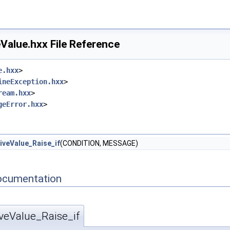
Value.hxx File Reference
e.hxx
>
ineException.hxx
>
ream.hxx
>
geError.hxx
>
veValue_Raise_if
(CONDITION, MESSAGE)
ocumentation
veValue_Raise_if