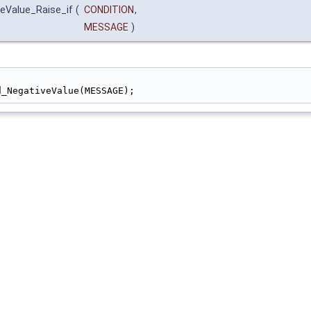
eValue_Raise_if
(
CONDITION
,
MESSAGE
)
                                                        
d_NegativeValue(MESSAGE);