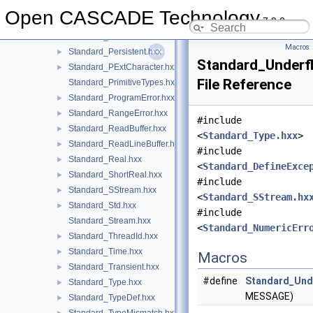
Standard_PByte.hxx
►
Open CASCADE Technology
7.9.0
Standard_PCharacter.hxx
►
Standard_PErrorHandler.hxx
►
Macros
Standard_Persistent.hxx
►
Standard_Underf
Standard_PExtCharacter.hxx
►
File Reference
Standard_PrimitiveTypes.hxx
Standard_ProgramError.hxx
►
Standard_RangeError.hxx
►
#include
Standard_ReadBuffer.hxx
►
<
Standard_Type.hxx
>
Standard_ReadLineBuffer.hxx
►
#include
Standard_Real.hxx
►
<
Standard_DefineExce
Standard_ShortReal.hxx
►
#include
Standard_SStream.hxx
►
<
Standard_SStream.hx
Standard_Std.hxx
►
#include
Standard_Stream.hxx
<
Standard_NumericErr
Standard_ThreadId.hxx
►
Standard_Time.hxx
►
Macros
Standard_Transient.hxx
►
#define
Standard_Unde
Standard_Type.hxx
►
MESSAGE)
Standard_TypeDef.hxx
►