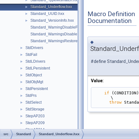
Standard_TypeMismatch.hxx
►
Standard_Underflow.hxx
►
Macro Definition
Standard_UUID.hxx
►
Documentation
Standard_VersionInfo.hxx
►
Standard_WarningDisableFunctionCast.hxx
Standard_WarningsDisable.hxx
Standard_WarningsRestore.hxx
◆
Standard_Underf
StdDrivers
►
StdFail
►
#define Standard_Under
StdLDrivers
►
StdLPersistent
►
StdObject
►
Value:
StdObjMgt
►
StdPersistent
►
if
 (CONDITION)                                                                                 
StdPrs
►
\
throw
 Standa
StdSelect
►
StdStorage
►
StepAP203
►
StepAP209
►
StepAP214
►
src
Standard
Standard_Underflow.hxx
StepAP242
►