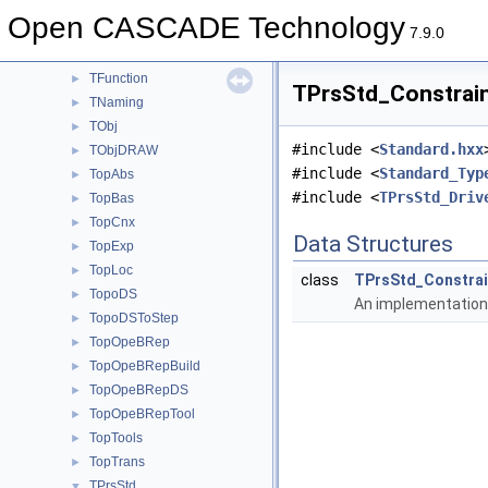
TDataXtd
►
Open CASCADE Technology
TDF
►
7.9.0
TDocStd
►
TFunction
►
TPrsStd_Constraint
TNaming
►
TObj
►
#include <
Standard.hxx
TObjDRAW
►
#include <
Standard_Typ
TopAbs
►
#include <
TPrsStd_Driv
TopBas
►
TopCnx
►
Data Structures
TopExp
►
TopLoc
►
class
TPrsStd_Constrai
TopoDS
►
An implementation
TopoDSToStep
►
TopOpeBRep
►
TopOpeBRepBuild
►
TopOpeBRepDS
►
TopOpeBRepTool
►
TopTools
►
TopTrans
►
TPrsStd
▼