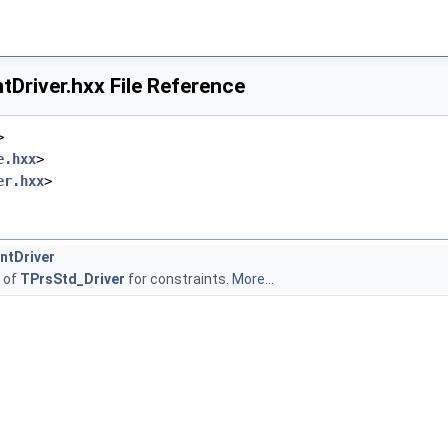
Driver.hxx File Reference
>
e.hxx
>
er.hxx
>
ntDriver
 of
TPrsStd_Driver
for constraints.
More...