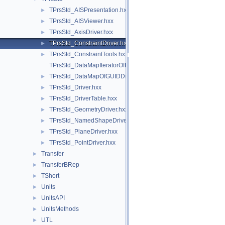
TPrsStd_AISPresentation.hxx
►
TPrsStd_AISViewer.hxx
►
TPrsStd_AxisDriver.hxx
►
TPrsStd_ConstraintDriver.hxx
►
TPrsStd_ConstraintTools.hxx
►
TPrsStd_DataMapIteratorOfDataMapOfGUIDDriver.hxx
TPrsStd_DataMapOfGUIDDriver.hxx
►
TPrsStd_Driver.hxx
►
TPrsStd_DriverTable.hxx
►
TPrsStd_GeometryDriver.hxx
►
TPrsStd_NamedShapeDriver.hxx
►
TPrsStd_PlaneDriver.hxx
►
TPrsStd_PointDriver.hxx
►
Transfer
►
TransferBRep
►
TShort
►
Units
►
UnitsAPI
►
UnitsMethods
►
UTL
►