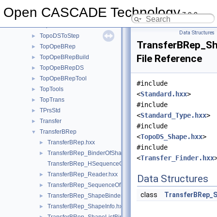
TopExp
►
Open CASCADE Technology
7.9.0
TopLoc
►
TopoDS
►
Data Structures
TopoDSToStep
►
TransferBRep_S
TopOpeBRep
►
File Reference
TopOpeBRepBuild
►
TopOpeBRepDS
►
TopOpeBRepTool
►
#include
TopTools
►
<
Standard.hxx
>
TopTrans
►
#include
TPrsStd
►
<
Standard_Type.hxx
>
Transfer
►
#include
TransferBRep
▼
<
TopoDS_Shape.hxx
>
TransferBRep.hxx
►
#include
TransferBRep_BinderOfShape.hxx
►
<
Transfer_Finder.hxx
TransferBRep_HSequenceOfTransferResultInfo.hxx
TransferBRep_Reader.hxx
►
Data Structures
TransferBRep_SequenceOfTransferResultInfo.hxx
►
class
TransferBRep_
TransferBRep_ShapeBinder.hxx
►
TransferBRep_ShapeInfo.hxx
►