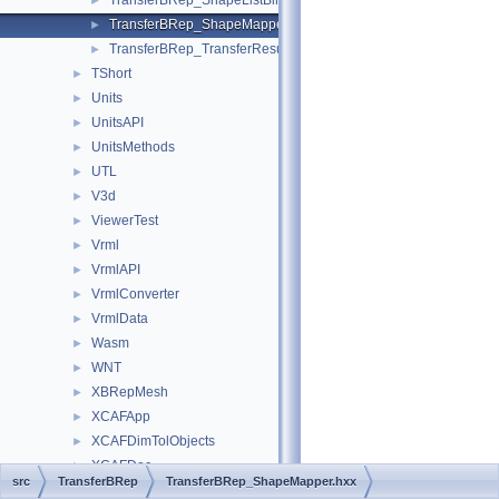
TransferBRep_ShapeListBinder.hxx
►
TransferBRep_ShapeMapper.hxx
►
TransferBRep_TransferResultInfo.hxx
►
TShort
►
Units
►
UnitsAPI
►
UnitsMethods
►
UTL
►
V3d
►
ViewerTest
►
Vrml
►
VrmlAPI
►
VrmlConverter
►
VrmlData
►
Wasm
►
WNT
►
XBRepMesh
►
XCAFApp
►
XCAFDimTolObjects
►
XCAFDoc
►
src
TransferBRep
TransferBRep_ShapeMapper.hxx
XCAFNoteObjects
►