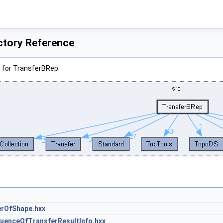
ctory Reference
 for TransferBRep:
rOfShape.hxx
enceOfTransferResultInfo.hxx