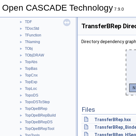
TColStd
►
Open CASCADE Technology
TDataStd
►
7.9.0
TDataXtd
►
TDF
►
TransferBRep Dire
TDocStd
►
TFunction
►
Directory dependency graph
TNaming
►
TObj
►
TObjDRAW
►
TopAbs
►
TopBas
►
TopCnx
►
TopExp
►
TopLoc
►
TopoDS
►
TopoDSToStep
►
Files
TopOpeBRep
►
TopOpeBRepBuild
►
TransferBRep.hxx
TopOpeBRepDS
►
TransferBRep_Binde
TopOpeBRepTool
►
TransferBRep_HSequ
TopTools
►