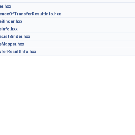
r.hxx
nceOfTransferResultInfo.hxx
Binder.hxx
Info.hxx
ListBinder.hxx
eMapper.hxx
ferResultInfo.hxx