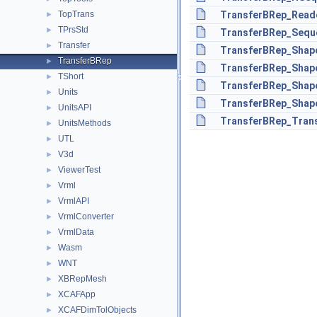
TopTrans
TransferBRep_Reade
►
TPrsStd
►
TransferBRep_Seque
Transfer
►
TransferBRep_Shape
TransferBRep
►
TransferBRep_Shape
TShort
►
TransferBRep_Shape
Units
►
TransferBRep_Shap
UnitsAPI
►
TransferBRep_Trans
UnitsMethods
►
UTL
►
V3d
►
ViewerTest
►
Vrml
►
VrmlAPI
►
VrmlConverter
►
VrmlData
►
Wasm
►
WNT
►
XBRepMesh
►
XCAFApp
►
XCAFDimTolObjects
►