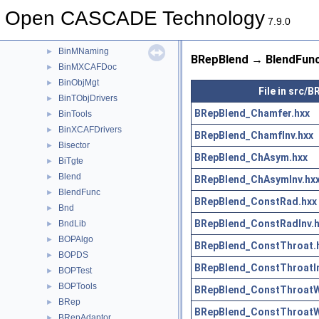
BinMDF
►
Open CASCADE Technology
BinMDocStd
►
7.9.0
BinMFunction
►
BinMNaming
►
BRepBlend → BlendFunc
BinMXCAFDoc
►
BinObjMgt
►
File in src/
BinTObjDrivers
►
BRepBlend_Chamfer.hxx
BinTools
►
BinXCAFDrivers
►
BRepBlend_ChamfInv.hxx
Bisector
►
BRepBlend_ChAsym.hxx
BiTgte
►
Blend
►
BRepBlend_ChAsymInv.hx
BlendFunc
►
BRepBlend_ConstRad.hxx
Bnd
►
BRepBlend_ConstRadInv.h
BndLib
►
BOPAlgo
►
BRepBlend_ConstThroat.
BOPDS
►
BRepBlend_ConstThroatIn
BOPTest
►
BOPTools
►
BRepBlend_ConstThroatWi
BRep
►
BRepBlend_ConstThroatWi
BRepAdaptor
►