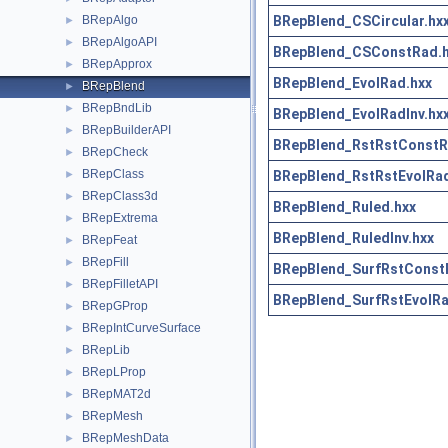
BRepBlend_CSCircular.hx
BRepAlgo
►
BRepAlgoAPI
►
BRepBlend_CSConstRad.
BRepApprox
►
BRepBlend_EvolRad.hxx
BRepBlend
►
BRepBndLib
►
BRepBlend_EvolRadInv.hx
BRepBuilderAPI
►
BRepBlend_RstRstConstR
BRepCheck
►
BRepClass
BRepBlend_RstRstEvolRad
►
BRepClass3d
►
BRepBlend_Ruled.hxx
BRepExtrema
►
BRepBlend_RuledInv.hxx
BRepFeat
►
BRepFill
►
BRepBlend_SurfRstConst
BRepFilletAPI
►
BRepBlend_SurfRstEvolRa
BRepGProp
►
BRepIntCurveSurface
►
BRepLib
►
BRepLProp
►
BRepMAT2d
►
BRepMesh
►
BRepMeshData
►