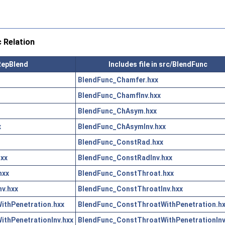
 Relation
BRepBlend
Includes file in src/BlendFunc
BlendFunc_Chamfer.hxx
BlendFunc_ChamfInv.hxx
BlendFunc_ChAsym.hxx
x
BlendFunc_ChAsymInv.hxx
BlendFunc_ConstRad.hxx
xx
BlendFunc_ConstRadInv.hxx
hxx
BlendFunc_ConstThroat.hxx
v.hxx
BlendFunc_ConstThroatInv.hxx
thPenetration.hxx
BlendFunc_ConstThroatWithPenetration.h
thPenetrationInv.hxx
BlendFunc_ConstThroatWithPenetrationInv