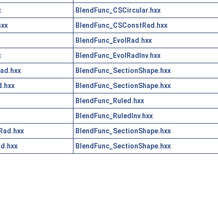
x
BlendFunc_CSCircular.hxx
hxx
BlendFunc_CSConstRad.hxx
BlendFunc_EvolRad.hxx
x
BlendFunc_EvolRadInv.hxx
ad.hxx
BlendFunc_SectionShape.hxx
.hxx
BlendFunc_SectionShape.hxx
BlendFunc_Ruled.hxx
BlendFunc_RuledInv.hxx
Rad.hxx
BlendFunc_SectionShape.hxx
d.hxx
BlendFunc_SectionShape.hxx