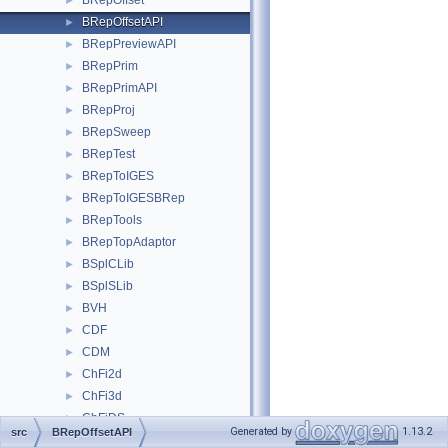
BRepOffset
►
BRepOffsetAPI
►
BRepPreviewAPI
►
BRepPrim
►
BRepPrimAPI
►
BRepProj
►
BRepSweep
►
BRepTest
►
BRepToIGES
►
BRepToIGESBRep
►
BRepTools
►
BRepTopAdaptor
►
BSplCLib
►
BSplSLib
►
BVH
►
CDF
►
CDM
►
ChFi2d
►
ChFi3d
►
ChFiDS
►
Generated by
1.13.2
src
BRepOffsetAPI
ChFiKPart
►