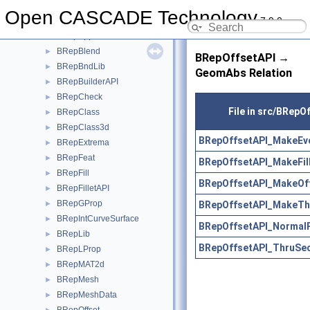
BRepAlgo
►
Open CASCADE Technology
7.9.0
BRepAlgoAPI
►
BRepApprox
►
BRepBlend
►
BRepOffsetAPI →
BRepBndLib
►
GeomAbs Relation
BRepBuilderAPI
►
BRepCheck
►
File in src/BRepO
BRepClass
►
BRepClass3d
►
BRepOffsetAPI_MakeEvo
BRepExtrema
►
BRepFeat
►
BRepOffsetAPI_MakeFill
BRepFill
►
BRepOffsetAPI_MakeOf
BRepFilletAPI
►
BRepGProp
BRepOffsetAPI_MakeThi
►
BRepIntCurveSurface
►
BRepOffsetAPI_NormalP
BRepLib
►
BRepOffsetAPI_ThruSec
BRepLProp
►
BRepMAT2d
►
BRepMesh
►
BRepMeshData
►