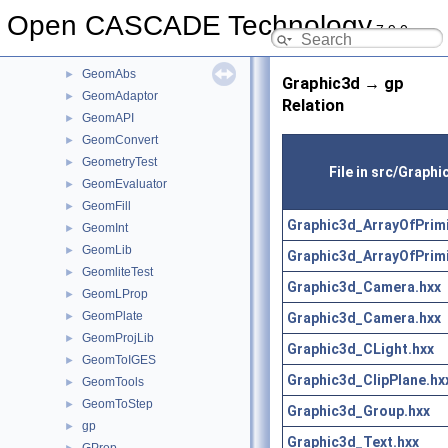
Geom2dInt
►
Open CASCADE Technology
7.9.0
Geom2dLProp
►
Geom2dToIGES
►
GeomAbs
►
Graphic3d → gp
GeomAdaptor
►
Relation
GeomAPI
►
GeomConvert
►
GeometryTest
►
File in src/Graphi
GeomEvaluator
►
GeomFill
►
Graphic3d_ArrayOfPrimi
GeomInt
►
GeomLib
►
Graphic3d_ArrayOfPrimi
GeomliteTest
►
Graphic3d_Camera.hxx
GeomLProp
►
GeomPlate
Graphic3d_Camera.hxx
►
GeomProjLib
►
Graphic3d_CLight.hxx
GeomToIGES
►
Graphic3d_ClipPlane.hx
GeomTools
►
GeomToStep
►
Graphic3d_Group.hxx
gp
►
Graphic3d_Text.hxx