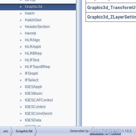
GProp
►
Graphic3d
►
Graphic3d_TransformUt
Hatch
►
Graphic3d_ZLayerSetti
HatchGen
►
HeaderSection
►
Hermit
►
HLRAlgo
►
HLRAppli
►
HLRBRep
►
HLRTest
►
HLRTopoBRep
►
IFGraph
►
IFSelect
►
IGESAppli
►
IGESBasic
►
IGESCAFControl
►
IGESControl
►
IGESConvGeom
►
IGESData
►
IGESDefs
►
Generated by
1.13.2
src
Graphic3d
IGESDimen
►