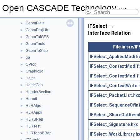
GeomLib
►
Open CASCADE Technology
7.9.0
GeomliteTest
►
GeomLProp
►
GeomPlate
►
IFSelect →
GeomProjLib
►
Interface Relation
GeomToIGES
►
GeomTools
►
File in src/I
GeomToStep
►
IFSelect_AppliedModifi
gp
►
GProp
►
IFSelect_ContextModif.
Graphic3d
►
IFSelect_ContextModif.
Hatch
►
HatchGen
IFSelect_ContextWrite.
►
HeaderSection
►
IFSelect_PacketList.hxx
Hermit
►
IFSelect_SequenceOfIn
HLRAlgo
►
HLRAppli
►
IFSelect_ShareOutResul
HLRBRep
►
IFSelect_Signature.hxx
HLRTest
►
HLRTopoBRep
►
IFSelect_WorkLibrary.h