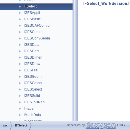
IFGraph
►
IFSelect_WorkSession.
IFSelect
►
IGESAppli
►
IGESBasic
►
IGESCAFControl
►
IGESControl
►
IGESConvGeom
►
IGESData
►
IGESDefs
►
IGESDimen
►
IGESDraw
►
IGESFile
►
IGESGeom
►
IGESGraph
►
IGESSelect
►
IGESSolid
►
IGESToBRep
►
Image
►
IMeshData
►
IMeshTools
►
Generated by
1.13.2
src
IFSelect
IntAna
►