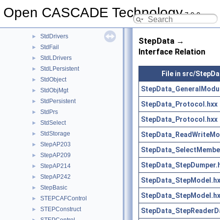
ShapeProcessAPI
►
Open CASCADE Technology
7.9.0
ShapeUpgrade
►
Standard
►
StdDrivers
►
StepData →
StdFail
►
Interface Relation
StdLDrivers
►
StdLPersistent
►
File in src/StepDa
StdObject
►
StepData_GeneralModul
StdObjMgt
►
StdPersistent
►
StepData_Protocol.hxx
StdPrs
►
StepData_Protocol.hxx
StdSelect
►
StdStorage
StepData_ReadWriteMo
►
StepAP203
►
StepData_SelectMembe
StepAP209
►
StepData_StepDumper.
StepAP214
►
StepAP242
►
StepData_StepModel.h
StepBasic
►
StepData_StepModel.h
STEPCAFControl
►
STEPConstruct
►
StepData_StepReaderDa