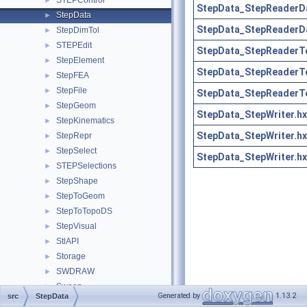
STEPControl
►
StepData_StepReaderDa
StepData
►
StepData_StepReaderDa
StepDimTol
►
STEPEdit
►
StepData_StepReaderTo
StepElement
►
StepData_StepReaderTo
StepFEA
►
StepFile
►
StepData_StepReaderTo
StepGeom
►
StepData_StepWriter.hx
StepKinematics
►
StepData_StepWriter.hx
StepRepr
►
StepSelect
►
StepData_StepWriter.hx
STEPSelections
►
StepShape
►
StepToGeom
►
StepToTopoDS
►
StepVisual
►
StlAPI
►
Storage
►
SWDRAW
►
Sweep
►
Generated by
1.13.2
src
StepData
TColGeom
►