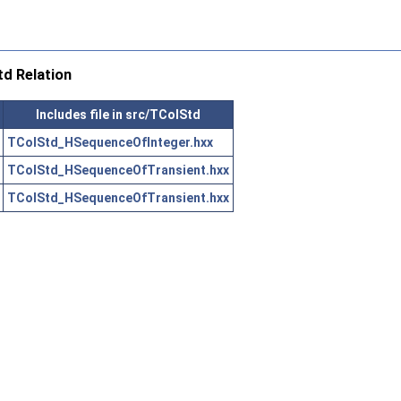
d Relation
Includes file in src/TColStd
TColStd_HSequenceOfInteger.hxx
TColStd_HSequenceOfTransient.hxx
TColStd_HSequenceOfTransient.hxx