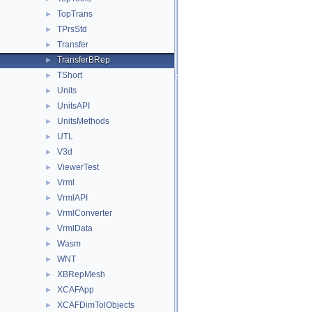
TopTrans
►
TPrsStd
►
Transfer
►
TransferBRep
►
TShort
►
Units
►
UnitsAPI
►
UnitsMethods
►
UTL
►
V3d
►
ViewerTest
►
Vrml
►
VrmlAPI
►
VrmlConverter
►
VrmlData
►
Wasm
►
WNT
►
XBRepMesh
►
XCAFApp
►
XCAFDimTolObjects
►