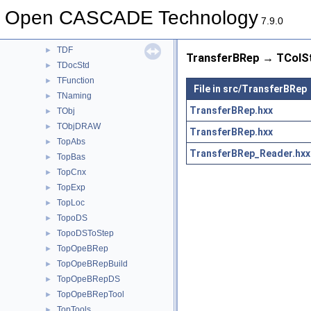
TColStd
►
Open CASCADE Technology
TDataStd
►
7.9.0
TDataXtd
►
TDF
►
TransferBRep → TColSt
TDocStd
►
TFunction
►
File in src/TransferBRep
TNaming
►
TransferBRep.hxx
TObj
►
TObjDRAW
►
TransferBRep.hxx
TopAbs
►
TransferBRep_Reader.hxx
TopBas
►
TopCnx
►
TopExp
►
TopLoc
►
TopoDS
►
TopoDSToStep
►
TopOpeBRep
►
TopOpeBRepBuild
►
TopOpeBRepDS
►
TopOpeBRepTool
►
TopTools
►