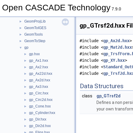
GeomliteTest
►
Open CASCADE Technology
GeomLProp
►
7.9.0
GeomPlate
►
GeomProjLib
►
gp_GTrsf2d.hxx Fi
GeomToIGES
►
GeomTools
►
#include <
gp_Ax2d.hxx
>
GeomToStep
►
#include <
gp_Mat2d.hxx
gp
▼
#include <
gp_TrsfForm.
gp.hxx
►
#include <
gp_XY.hxx
>
gp_Ax1.hxx
►
#include <
Standard_Out
gp_Ax2.hxx
►
#include <
gp_Trsf2d.hx
gp_Ax22d.hxx
►
gp_Ax2d.hxx
►
Data Structures
gp_Ax3.hxx
►
gp_Circ.hxx
►
class
gp_GTrsf2d
gp_Circ2d.hxx
►
Defines a non persi
gp_Cone.hxx
►
your own transform
gp_Cylinder.hxx
►
gp_Dir.hxx
►
gp_Dir2d.hxx
►
gp_Elips.hxx
►