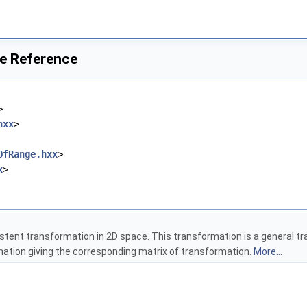
le Reference
>
hxx
>
OfRange.hxx
>
x
>
stent transformation in 2D space. This transformation is a general tr
ation giving the corresponding matrix of transformation.
More...