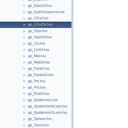
gp_Elips2d.hxx
►
gp_EulerSequence.hxx
►
gp_GTrsf.hxx
►
gp_GTrsf2d.hxx
►
gp_Hypr.hxx
►
gp_Hypr2d.hxx
►
gp_Lin.hxx
►
gp_Lin2d.hxx
►
gp_Mat.hxx
►
gp_Mat2d.hxx
►
gp_Parab.hxx
►
gp_Parab2d.hxx
►
gp_Pln.hxx
►
gp_Pnt.hxx
►
gp_Pnt2d.hxx
►
gp_Quaternion.hxx
►
gp_QuaternionNLerp.hxx
►
gp_QuaternionSLerp.hxx
►
gp_Sphere.hxx
►
gp_Torus.hxx
►