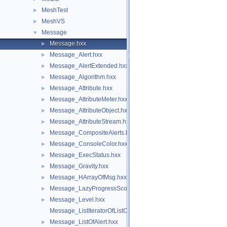
MeshTest
►
MeshVS
►
Message
▼
Message.hxx
►
Message_Alert.hxx
►
Message_AlertExtended.hxx
►
Message_Algorithm.hxx
►
Message_Attribute.hxx
►
Message_AttributeMeter.hxx
►
Message_AttributeObject.hxx
►
Message_AttributeStream.hxx
►
Message_CompositeAlerts.hxx
►
Message_ConsoleColor.hxx
►
Message_ExecStatus.hxx
►
Message_Gravity.hxx
►
Message_HArrayOfMsg.hxx
►
Message_LazyProgressScope.hxx
►
Message_Level.hxx
►
Message_ListIteratorOfListOfMsg.hxx
Message_ListOfAlert.hxx
►