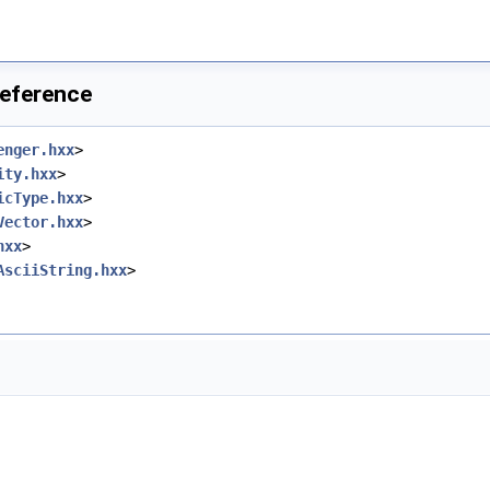
Reference
enger.hxx
>
ity.hxx
>
icType.hxx
>
Vector.hxx
>
hxx
>
AsciiString.hxx
>