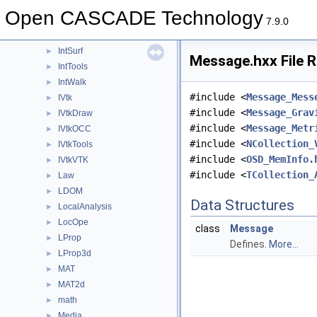
IntRes2d
►
Open CASCADE Technology
Intrv
►
7.9.0
IntStart
►
IntSurf
►
Message.hxx File 
IntTools
►
IntWalk
►
#include <
Message_Mess
IVtk
►
#include <
Message_Grav
IVtkDraw
►
#include <
Message_Metr
IVtkOCC
►
#include <
NCollection_
IVtkTools
►
#include <
OSD_MemInfo.
IVtkVTK
►
#include <
TCollection_
Law
►
LDOM
►
Data Structures
LocalAnalysis
►
LocOpe
►
class
Message
LProp
►
Defines.
More...
LProp3d
►
MAT
►
MAT2d
►
math
►
Media
►