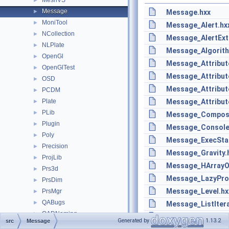
MeshVS
►
Message
►
Message.hxx
MoniTool
►
Message_Alert.hx
NCollection
►
Message_AlertExt
NLPlate
►
Message_Algorith
OpenGl
►
Message_Attribut
OpenGlTest
►
Message_Attribut
OSD
►
Message_Attribut
PCDM
►
Plate
Message_Attribut
►
PLib
►
Message_Composi
Plugin
►
Message_Console
Poly
►
Message_ExecSta
Precision
►
Message_Gravity.
ProjLib
►
Message_HArrayO
Prs3d
►
Message_LazyPro
PrsDim
►
Message_Level.hx
PrsMgr
►
QABugs
►
Message_ListIter
QADNaming
►
Message_ListOfAl
Generated by
1.13.2
src
Message
QADraw
►