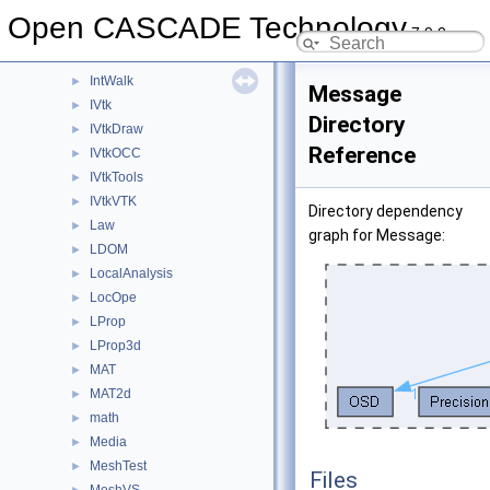
IntStart
►
Open CASCADE Technology
7.9.0
IntSurf
►
IntTools
►
IntWalk
►
Message
IVtk
►
Directory
IVtkDraw
►
Reference
IVtkOCC
►
IVtkTools
►
IVtkVTK
►
Directory dependency
Law
►
graph for Message:
LDOM
►
LocalAnalysis
►
LocOpe
►
LProp
►
LProp3d
►
MAT
►
MAT2d
►
math
►
Media
►
MeshTest
►
Files