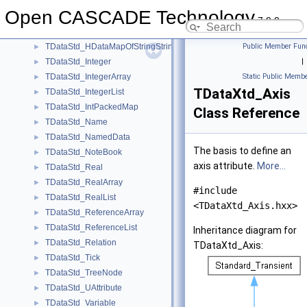
TDataStd_HDataMapOfStringHArray1OfReal
►
Open CASCADE Technology
TDataStd_HDataMapOfStringInteger
►
7.9.0
TDataStd_HDataMapOfStringReal
►
TDataStd_HDataMapOfStringString
Public Member Func
►
TDataStd_Integer
|
►
TDataStd_IntegerArray
Static Public Membe
►
TDataXtd_Axis
TDataStd_IntegerList
►
TDataStd_IntPackedMap
►
Class Reference
TDataStd_Name
►
TDataStd_NamedData
►
The basis to define an
TDataStd_NoteBook
►
axis attribute.
More...
TDataStd_Real
►
TDataStd_RealArray
►
#include
TDataStd_RealList
►
<TDataXtd_Axis.hxx>
TDataStd_ReferenceArray
►
TDataStd_ReferenceList
►
Inheritance diagram for
TDataStd_Relation
►
TDataXtd_Axis:
TDataStd_Tick
►
TDataStd_TreeNode
►
TDataStd_UAttribute
►
TDataStd_Variable
►