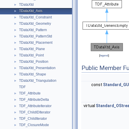
TDataXtd
►
TDataXtd_Axis
►
TDataXtd_Constraint
►
TDataXtd_Geometry
►
TDataXtd_Pattern
►
TDataXtd_PatternStd
►
TDataXtd_Placement
►
TDataXtd_Plane
►
TDataXtd_Point
►
[
legend
]
TDataXtd_Position
►
Public Member Fu
TDataXtd_Presentation
►
TDataXtd_Shape
►
TDataXtd_Triangulation
►
const
Standard_GU
TDF
TDF_Attribute
►
TDF_AttributeDelta
►
virtual
Standard_OStre
TDF_AttributeIterator
►
TDF_ChildIDIterator
►
TDF_ChildIterator
►
TDF_ClosureMode
►