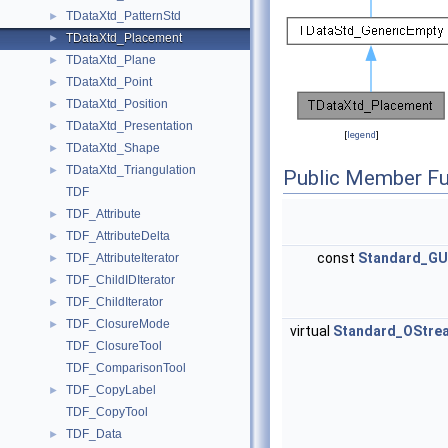
TDataXtd_PatternStd
►
TDataXtd_Placement
►
TDataXtd_Plane
►
TDataXtd_Point
►
TDataXtd_Position
►
TDataXtd_Presentation
►
[
legend
]
TDataXtd_Shape
►
TDataXtd_Triangulation
►
Public Member Fu
TDF
TDF_Attribute
►
TDF_AttributeDelta
►
const
Standard_GU
TDF_AttributeIterator
►
TDF_ChildIDIterator
►
TDF_ChildIterator
►
TDF_ClosureMode
►
virtual
Standard_OStre
TDF_ClosureTool
TDF_ComparisonTool
TDF_CopyLabel
►
TDF_CopyTool
TDF_Data
►