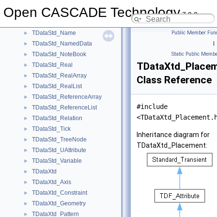
TDataStd_IntegerArray
►
Open CASCADE Technology
TDataStd_IntegerList
►
7.9.0
TDataStd_IntPackedMap
►
TDataStd_Name
Public Member Func
►
TDataStd_NamedData
|
►
TDataStd_NoteBook
Static Public Membe
►
TDataXtd_Place
TDataStd_Real
►
TDataStd_RealArray
►
Class Reference
TDataStd_RealList
►
TDataStd_ReferenceArray
►
#include
TDataStd_ReferenceList
►
<TDataXtd_Placement.
TDataStd_Relation
►
TDataStd_Tick
►
Inheritance diagram for
TDataStd_TreeNode
►
TDataXtd_Placement:
TDataStd_UAttribute
►
TDataStd_Variable
►
TDataXtd
►
TDataXtd_Axis
►
TDataXtd_Constraint
►
TDataXtd_Geometry
►
TDataXtd_Pattern
►