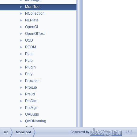
Message
►
MoniTool
►
NCollection
►
NLPlate
►
OpenGl
►
OpenGlTest
►
OSD
►
PCDM
►
Plate
►
PLib
►
Plugin
►
Poly
►
Precision
►
ProjLib
►
Prs3d
►
PrsDim
►
PrsMgr
►
QABugs
►
QADNaming
►
QADraw
►
Generated by
1.13.2
src
MoniTool
QANCollection
►