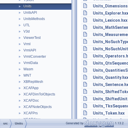
TShort
►
Units_Dimensions
Units
►
UnitsAPI
►
Units_Explorer.hx
UnitsMethods
►
Units_Lexicon.hxx
UTL
►
Units_MathSenten
V3d
►
Units_Measuremen
ViewerTest
►
Units_NoSuchType
Vrml
►
Units_NoSuchUnit
VrmlAPI
►
Units_Operators.
VrmlConverter
►
VrmlData
Units_QtsSequenc
►
Wasm
►
Units_Quantities
WNT
►
Units_Quantity.hx
XBRepMesh
►
Units_Sentence.h
XCAFApp
►
Units_ShiftedTok
XCAFDimTolObjects
►
Units_ShiftedUnit
XCAFDoc
►
Units_TksSequenc
XCAFNoteObjects
►
Units_Token.hxx
XCAFPrs
►
XCAFView
►
Units_TokensSeq
Generated by
1.13.2
src
Units
XDEDRAW
►
Units_Unit.hxx