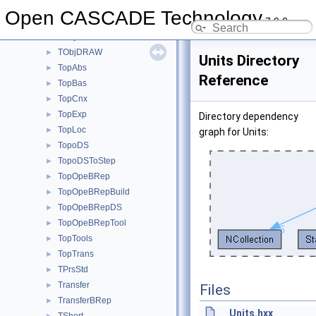
TFunction
►
Open CASCADE Technology
7.9.0
TNaming
►
TObj
►
TObjDRAW
►
Units Directory
TopAbs
►
Reference
TopBas
►
TopCnx
►
TopExp
►
Directory dependency
TopLoc
►
graph for Units:
TopoDS
►
TopoDSToStep
►
TopOpeBRep
►
TopOpeBRepBuild
►
TopOpeBRepDS
►
TopOpeBRepTool
►
TopTools
►
TopTrans
►
TPrsStd
►
Transfer
►
Files
TransferBRep
►
Units.hxx