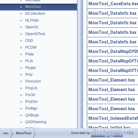
Message
►
MoniTool_CaseData.hx
MoniTool
►
MoniTool_DataInfo.hxx
NCollection
►
NLPlate
►
MoniTool_DataInfo.hxx
OpenGl
►
MoniTool_DataInfo.hxx
OpenGlTest
►
OSD
►
MoniTool_DataInfo.hxx
PCDM
►
MoniTool_DataMapOfSh
Plate
►
MoniTool_DataMapOfTi
PLib
►
Plugin
►
MoniTool_DataMapOfTi
Poly
►
MoniTool_Element.hxx
Precision
►
ProjLib
►
MoniTool_Element.hxx
Prs3d
►
MoniTool_Element.hxx
PrsDim
►
MoniTool_Element.hxx
PrsMgr
►
QABugs
►
MoniTool_IndexedData
QADNaming
►
MoniTool_IntVal.hxx
QADraw
►
Generated by
1.13.2
src
MoniTool
QANCollection
►
MoniTool_IntVal.hxx