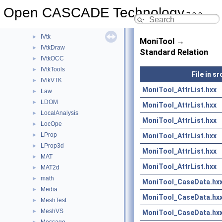
IntSurf
►
Open CASCADE Technology
7.9.0
IntTools
►
IntWalk
►
IVtk
►
MoniTool →
IVtkDraw
►
Standard Relation
IVtkOCC
►
IVtkTools
►
File in s
IVtkVTK
►
MoniTool_AttrList.hxx
Law
►
LDOM
►
MoniTool_AttrList.hxx
LocalAnalysis
►
MoniTool_AttrList.hxx
LocOpe
►
LProp
MoniTool_AttrList.hxx
►
LProp3d
►
MoniTool_AttrList.hxx
MAT
►
MoniTool_AttrList.hxx
MAT2d
►
math
►
MoniTool_CaseData.hx
Media
►
MoniTool_CaseData.hx
MeshTest
►
MeshVS
►
MoniTool_CaseData.hx