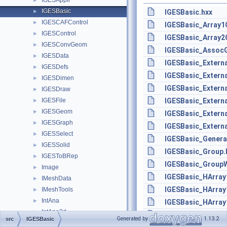
IGESAppli
►
IGESBasic
►
IGESBasic.hxx
IGESCAFControl
►
IGESBasic_Array1O
IGESControl
►
IGESBasic_Array2
IGESConvGeom
►
IGESBasic_Assoc
IGESData
►
IGESBasic_Externa
IGESDefs
►
IGESBasic_Externa
IGESDimen
►
IGESBasic_Externa
IGESDraw
►
IGESFile
IGESBasic_Extern
►
IGESGeom
►
IGESBasic_Extern
IGESGraph
►
IGESBasic_Extern
IGESSelect
►
IGESBasic_Genera
IGESSolid
►
IGESBasic_Group.
IGESToBRep
►
IGESBasic_GroupW
Image
►
IGESBasic_HArray
IMeshData
►
IGESBasic_HArray
IMeshTools
►
IntAna
►
IGESBasic_HArray
IntAna2d
►
IGESBasic_HArray
Generated by
1.13.2
src
IGESBasic
IntCurve
►