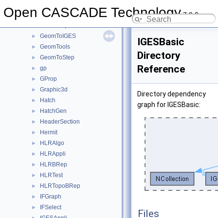
GeomLProp
►
Open CASCADE Technology
7.9.0
GeomPlate
►
GeomProjLib
►
GeomToIGES
►
IGESBasic
GeomTools
►
Directory
GeomToStep
►
Reference
gp
►
GProp
►
Graphic3d
►
Directory dependency
Hatch
►
graph for IGESBasic:
HatchGen
►
HeaderSection
►
Hermit
►
HLRAlgo
►
HLRAppli
►
HLRBRep
►
HLRTest
►
HLRTopoBRep
►
IFGraph
►
IFSelect
►
Files