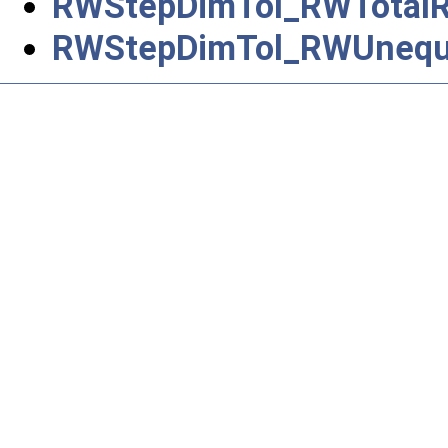
RWStepDimTol_RWTotalR
RWStepDimTol_RWUnequa