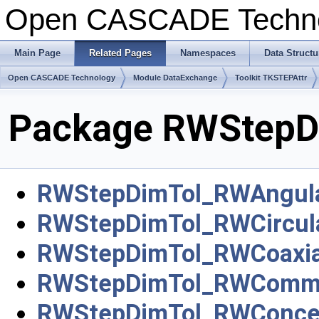
Open CASCADE Techn
Main Page
Related Pages
Namespaces
Data Structu
Open CASCADE Technology
Module DataExchange
Toolkit TKSTEPAttr
Package RWStepD
RWStepDimTol_RWAngula
RWStepDimTol_RWCircul
RWStepDimTol_RWCoaxial
RWStepDimTol_RWComm
RWStepDimTol_RWConcent