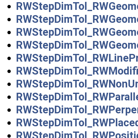
RWStepDimTol_RWGeomet
RWStepDimTol_RWGeomet
RWStepDimTol_RWGeomet
RWStepDimTol_RWGeomet
RWStepDimTol_RWLinePro
RWStepDimTol_RWModifi
RWStepDimTol_RWNonUni
RWStepDimTol_RWParalle
RWStepDimTol_RWPerpend
RWStepDimTol_RWPlaced
RWStepDimTol_RWPositi