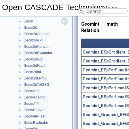
gce
►
Open CASCADE Technology
7.9.0
GCE2d
►
GCPnts
►
Geom
►
GeomInt → math
Geom2d
►
Relation
Geom2dAdaptor
►
Geom2dAPI
►
Geom2dConvert
►
GeomInt_BSpGradient_
Geom2dEvaluator
►
Geom2dGcc
►
GeomInt_BSpGradient_
Geom2dHatch
►
GeomInt_BSpParFuncti
Geom2dInt
►
Geom2dLProp
GeomInt_BSpParFuncti
►
Geom2dToIGES
►
GeomInt_BSpParLeastS
GeomAbs
►
GeomInt_BSpParLeastS
GeomAdaptor
►
GeomAPI
►
GeomInt_BSpParLeastS
GeomConvert
►
GeomInt_Gradient_BFG
GeometryTest
►
GeomEvaluator
►
GeomInt_Gradient_BFG