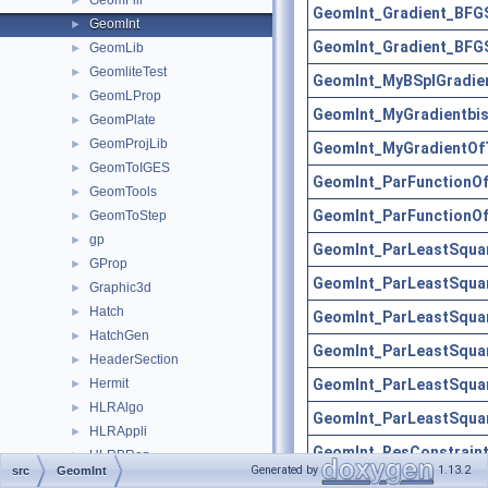
GeomFill
►
GeomInt_Gradient_BFG
GeomInt
►
GeomInt_Gradient_BFG
GeomLib
►
GeomliteTest
►
GeomInt_MyBSplGradie
GeomLProp
►
GeomInt_MyGradientbi
GeomPlate
►
GeomProjLib
►
GeomInt_MyGradientOf
GeomToIGES
►
GeomInt_ParFunctionO
GeomTools
►
GeomInt_ParFunctionO
GeomToStep
►
gp
►
GeomInt_ParLeastSqua
GProp
►
GeomInt_ParLeastSqua
Graphic3d
►
Hatch
►
GeomInt_ParLeastSqua
HatchGen
►
GeomInt_ParLeastSqua
HeaderSection
►
GeomInt_ParLeastSqua
Hermit
►
HLRAlgo
►
GeomInt_ParLeastSqua
HLRAppli
►
GeomInt_ResConstrain
HLRBRep
►
Generated by
1.13.2
src
GeomInt
HLRTest
►
GeomInt_ResConstrain