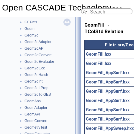
GccInt
►
Open CASCADE Technology
7.9.0
gce
►
GCE2d
►
GCPnts
►
GeomFill →
Geom
►
TColStd Relation
Geom2d
►
Geom2dAdaptor
►
File in src/Geo
Geom2dAPI
►
GeomFill.hxx
Geom2dConvert
►
Geom2dEvaluator
►
GeomFill.hxx
Geom2dGcc
►
GeomFill_AppSurf.hxx
Geom2dHatch
►
Geom2dInt
GeomFill_AppSurf.hxx
►
Geom2dLProp
►
GeomFill_AppSurf.hxx
Geom2dToIGES
►
GeomFill_AppSurf.hxx
GeomAbs
►
GeomAdaptor
►
GeomFill_AppSurf.hxx
GeomAPI
►
GeomFill_AppSurf.hxx
GeomConvert
►
GeometryTest
►
GeomFill_AppSweep.hxx