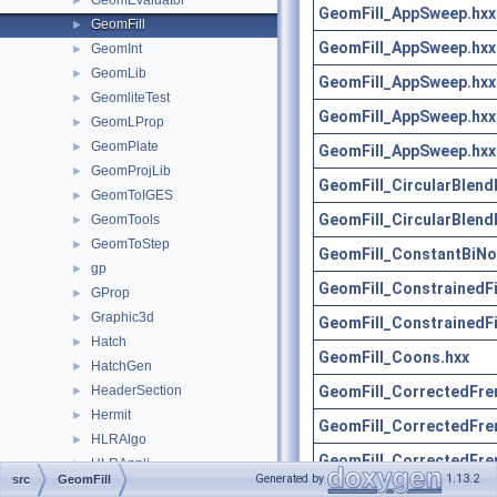
GeomEvaluator
►
GeomFill_AppSweep.hxx
GeomFill
►
GeomFill_AppSweep.hxx
GeomInt
►
GeomLib
►
GeomFill_AppSweep.hxx
GeomliteTest
►
GeomFill_AppSweep.hxx
GeomLProp
►
GeomPlate
►
GeomFill_AppSweep.hxx
GeomProjLib
►
GeomFill_CircularBlend
GeomToIGES
►
GeomFill_CircularBlend
GeomTools
►
GeomToStep
►
GeomFill_ConstantBiNo
gp
►
GeomFill_ConstrainedFil
GProp
►
Graphic3d
►
GeomFill_ConstrainedFil
Hatch
►
GeomFill_Coons.hxx
HatchGen
►
GeomFill_CorrectedFre
HeaderSection
►
Hermit
►
GeomFill_CorrectedFre
HLRAlgo
►
GeomFill_CorrectedFre
HLRAppli
►
Generated by
1.13.2
src
GeomFill
HLRBRep
►
GeomFill_CurveAndTrih