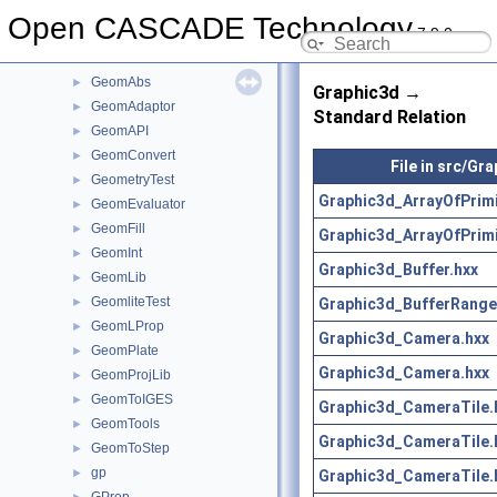
Geom2dInt
►
Open CASCADE Technology
7.9.0
Geom2dLProp
►
Geom2dToIGES
►
GeomAbs
►
Graphic3d →
GeomAdaptor
►
Standard Relation
GeomAPI
►
GeomConvert
►
File in src/Gr
GeometryTest
►
Graphic3d_ArrayOfPrimi
GeomEvaluator
►
GeomFill
►
Graphic3d_ArrayOfPrimi
GeomInt
►
Graphic3d_Buffer.hxx
GeomLib
►
GeomliteTest
Graphic3d_BufferRange
►
GeomLProp
►
Graphic3d_Camera.hxx
GeomPlate
►
Graphic3d_Camera.hxx
GeomProjLib
►
GeomToIGES
►
Graphic3d_CameraTile.
GeomTools
►
Graphic3d_CameraTile.
GeomToStep
►
gp
►
Graphic3d_CameraTile.