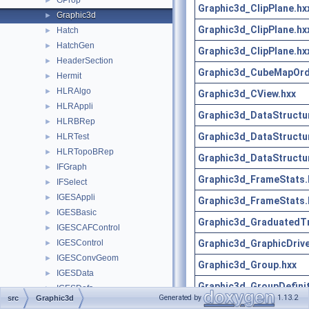
GProp
►
Graphic3d_ClipPlane.hx
Graphic3d
►
Graphic3d_ClipPlane.hx
Hatch
►
HatchGen
►
Graphic3d_ClipPlane.hx
HeaderSection
►
Graphic3d_CubeMapOrd
Hermit
►
HLRAlgo
►
Graphic3d_CView.hxx
HLRAppli
►
Graphic3d_DataStructu
HLRBRep
►
Graphic3d_DataStructu
HLRTest
►
HLRTopoBRep
►
Graphic3d_DataStructu
IFGraph
►
Graphic3d_FrameStats.
IFSelect
►
IGESAppli
►
Graphic3d_FrameStats.
IGESBasic
►
Graphic3d_GraduatedTr
IGESCAFControl
►
Graphic3d_GraphicDrive
IGESControl
►
IGESConvGeom
►
Graphic3d_Group.hxx
IGESData
►
Graphic3d_GroupDefinit
IGESDefs
►
Generated by
1.13.2
src
Graphic3d
IGESDimen
►
Graphic3d_GroupDefinit