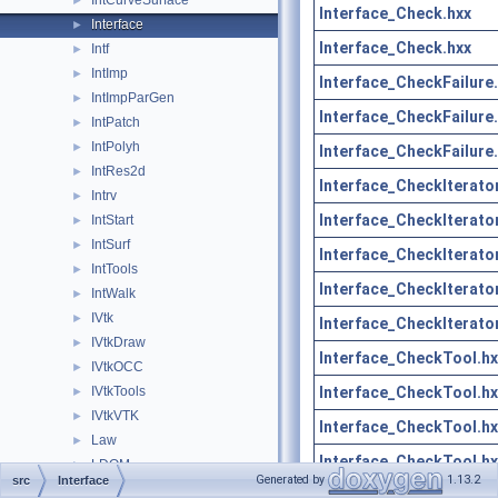
IntCurveSurface
►
Interface_Check.hxx
Interface
►
Interface_Check.hxx
Intf
►
IntImp
►
Interface_CheckFailure
IntImpParGen
►
Interface_CheckFailure
IntPatch
►
IntPolyh
►
Interface_CheckFailure
IntRes2d
►
Interface_CheckIterator
Intrv
►
Interface_CheckIterator
IntStart
►
IntSurf
►
Interface_CheckIterator
IntTools
►
Interface_CheckIterator
IntWalk
►
IVtk
►
Interface_CheckIterator
IVtkDraw
►
Interface_CheckTool.hx
IVtkOCC
►
Interface_CheckTool.hx
IVtkTools
►
IVtkVTK
►
Interface_CheckTool.hx
Law
►
Interface_CheckTool.hx
LDOM
►
Generated by
1.13.2
src
Interface
LocalAnalysis
►
Interface_CopyControl.