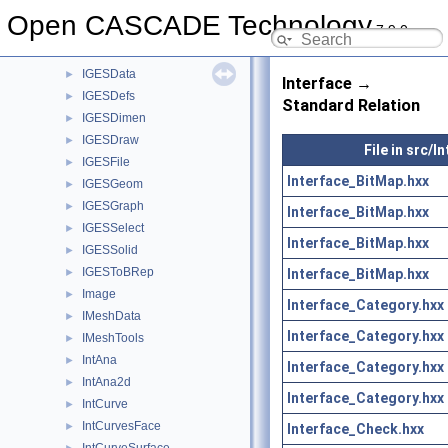
IGESCAFControl
►
Open CASCADE Technology
7.9.0
IGESControl
►
IGESConvGeom
►
IGESData
►
Interface →
IGESDefs
►
Standard Relation
IGESDimen
►
IGESDraw
►
File in src/I
IGESFile
►
Interface_BitMap.hxx
IGESGeom
►
IGESGraph
►
Interface_BitMap.hxx
IGESSelect
►
Interface_BitMap.hxx
IGESSolid
►
IGESToBRep
Interface_BitMap.hxx
►
Image
►
Interface_Category.hxx
IMeshData
►
Interface_Category.hxx
IMeshTools
►
IntAna
►
Interface_Category.hxx
IntAna2d
►
Interface_Category.hxx
IntCurve
►
IntCurvesFace
►
Interface_Check.hxx