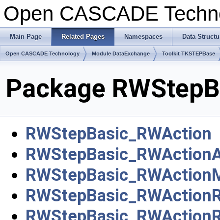
Open CASCADE Techn
Main Page
Related Pages
Namespaces
Data Structu
Open CASCADE Technology
Module DataExchange
Toolkit TKSTEPBase
Package RWStepB
RWStepBasic_RWAction
RWStepBasic_RWAction
RWStepBasic_RWAction
RWStepBasic_RWAction
RWStepBasic_RWActionR