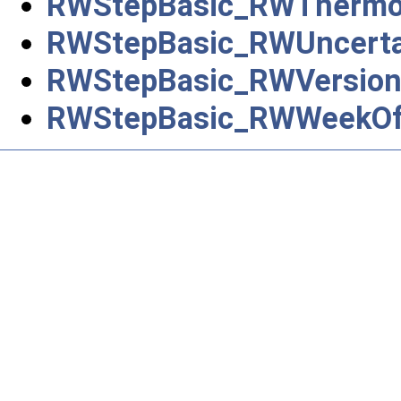
RWStepBasic_RWThermo
RWStepBasic_RWUncerta
RWStepBasic_RWVersion
RWStepBasic_RWWeekOf