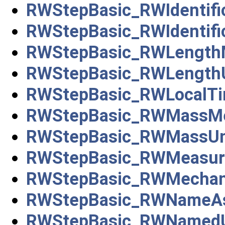
RWStepBasic_RWIdentifi
RWStepBasic_RWIdentifi
RWStepBasic_RWLength
RWStepBasic_RWLength
RWStepBasic_RWLocalT
RWStepBasic_RWMassMe
RWStepBasic_RWMassUn
RWStepBasic_RWMeasur
RWStepBasic_RWMechani
RWStepBasic_RWNameA
RWStepBasic_RWNamedU